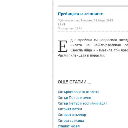
Яребицата и ленивият
Публикувана на
Вторник, 31 Март 2015
19:43
Посещения: 2844
Е
дна яребица си направила гнезд
нивата на най-мързеливия се
Снесла яйца и измътила три яре
Расли пиленцата и порасли.
ОЩЕ СТАТИИ ...
Хитърпетровата отплата
Хитър Петър и змеят
Хитър Петър и гостилничарят
Хитрият петел
Хитрият кръчмар
Хитрата лисица
Умният козел