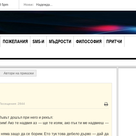
8 5pm
Нови:
Надежда...
ПОЖЕЛАНИЯ
SMS-И
МЪДРОСТИ
ФИЛОСОФИЯ
ПРИТЧИ
Автори на приказки
Посещения: 2844
Печат
 Лъвът дошъл при него и рекъл:
рим! Ако те надвия аз — ще те изям, ако пък ти ме надвиеш —
 няма защо да се борим. Ето тук това дебело дърво — дай да