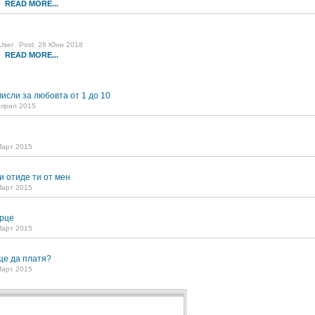
READ MORE...
0
User
Post: 28 Юни 2018
READ MORE...
5
исли за любовта от 1 до 10
Април 2015
Март 2015
и отиде ти от мен
Март 2015
рце
Март 2015
ще да платя?
Март 2015