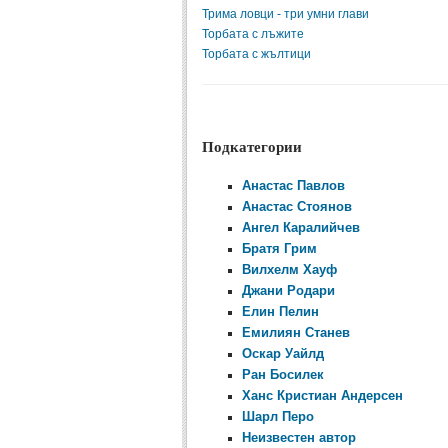
Трима ловци - три умни глави
Торбата с лъжите
Торбата с жълтици
Подкатегории
Анастас Павлов
Анастас Стоянов
Ангел Каралийчев
Братя Грим
Вилхелм Хауф
Джани Родари
Елин Пелин
Емилиян Станев
Оскар Уайлд
Ран Босилек
Ханс Кристиан Андерсен
Шарл Перо
Неизвестен автор