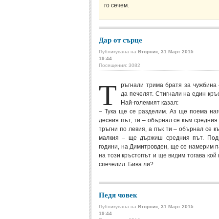
го сечем.
Дар от сърце
Публикувана на
Вторник, 31 Март 2015
19:44
Посещения: 3082
Т
ръгнали трима братя за чужбина
да печелят. Стигнали на един кръ
Най-големият казал:
– Тука ще се разделим. Аз ще поема на
десния път, ти – обърнал се към средния
тръгни по левия, а пък ти – обърнал се к
малкия – ще държиш средния път. Под
години, на Димитровден, ще се намерим п
на този кръстопът и ще видим тогава кой 
спечелил. Бива ли?
Педя човек
Публикувана на
Вторник, 31 Март 2015
19:44