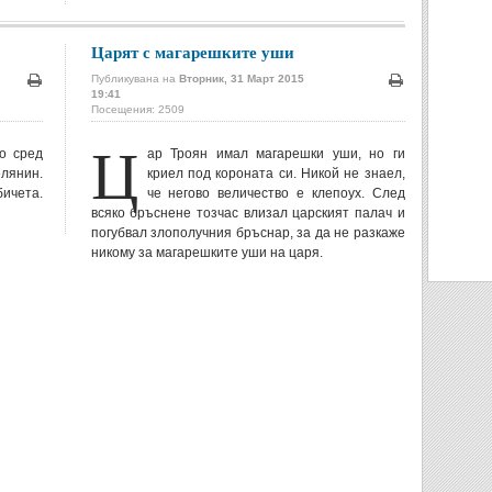
Царят с магарешките уши
Публикувана на
Вторник, 31 Март 2015
19:41
Печат
Печат
Посещения: 2509
Ц
о сред
ар Троян имал магарешки уши, но ги
лянин.
криел под короната си. Никой не знаел,
бичета.
че негово величество е клепоух. След
всяко бръснене тозчас влизал царският палач и
погубвал злополучния бръснар, за да не разкаже
никому за магарешките уши на царя.