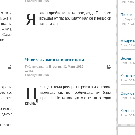
Посещения: 2553
Hits: 736
Я
 мъж и
хнал дребното си магаре, дядо Пешо се
Пилето
либка с
връщал от пазар. Клатучкал се и нещо си
By:
Super 
 имали
тананикал.
Hits: 771
 – куц,
а. Само
но.
Мъдри м
Post: 01 
Човекът, змията и лисицата
Везни
Post: 30 
Публикувана на
Вторник, 31 Март 2015
19:42
Печат
Печат
Посещения: 2568
Когато с
Post: 30 
Ц
 Крали
ял ден газил рибарят в реката и хвърлял
ече се,
мрежата си, но торбичката му била
Спри съ
репаса
празна. Не можал да хване нито една
Post: 30 
рибка.
ончето
Колко о
а дълъг
Post: 30 
тарата