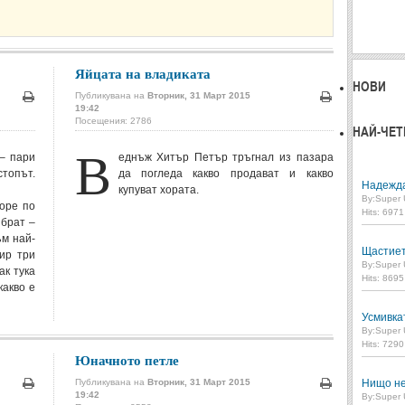
Яйцата на владиката
НОВИ
Публикувана на
Вторник, 31 Март 2015
19:42
Печат
Печат
Посещения: 2786
НАЙ-ЧЕТ
В
 – пари
еднъж Хитър Петър тръгнал из пазара
стопът.
да погледа какво продават и какво
Надежд
купуват хората.
By:
Super 
горе по
Hits: 697
 брат –
ъм най-
Щастие
ир три
By:
Super 
ак тука
Hits: 869
какво е
Усмивка
By:
Super 
Hits: 729
Юначното петле
Нищо не
Публикувана на
Вторник, 31 Март 2015
19:42
Печат
Печат
By:
Super 