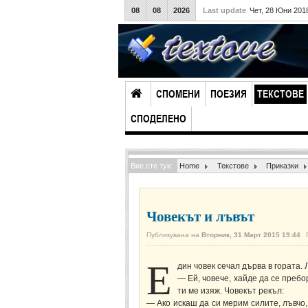
08
08
2026
Last update
Чет, 28 Юни 201
СПОМЕНИ
ПОЕЗИЯ
ТЕКСТОВЕ
СПОДЕЛЕНО
Вие сте тук:
Home
Текстове
Приказки
Човекът и лъвът
Публикувана на
Вторник, 31 Март 2015 19:44
Е
дин човек сечал дърва в гората.
— Ей, човече, хайде да се пребо
ти ме изяж. Човекът рекъл:
— Ако искаш да си мерим силите, лъвчо,