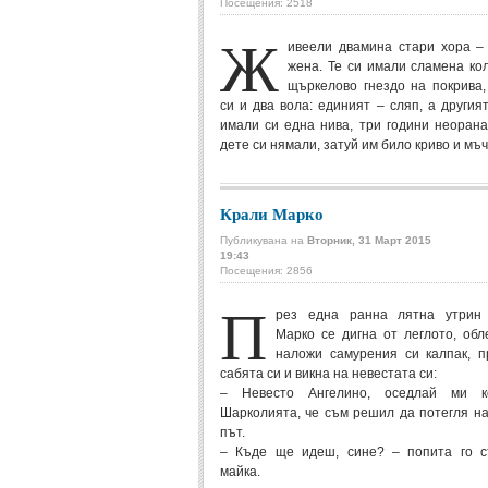
Посещения: 2518
Ж
ивеели двамина стари хора –
жена. Те си имали сламена ко
щъркелово гнездо на покрива,
си и два вола: единият – сляп, а другият
имали си една нива, три години неоран
дете си нямали, затуй им било криво и мъч
Крали Марко
Публикувана на
Вторник, 31 Март 2015
19:43
Посещения: 2856
П
рез една ранна лятна утрин
Марко се дигна от леглото, обл
наложи самурения си калпак, п
сабята си и викна на невестата си:
– Невесто Ангелино, оседлай ми к
Шарколията, че съм решил да потегля н
път.
– Къде ще идеш, сине? – попита го с
майка.