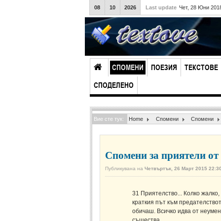
08
10
2026
Last update
Чет, 28 Юни 201
СПОМЕНИ
ПОЕЗИЯ
ТЕКСТОВЕ
СПОДЕЛЕНО
Вие сте тук:
Home
Спомени
Спомени
Спомени за приятели от 
Публикувана на
Четвъртък, 26 Март 2015 22:3
31
Приятелство... Колко жалко,
краткия път към предателството
обичаш. Всичко идва от неумен
същества.