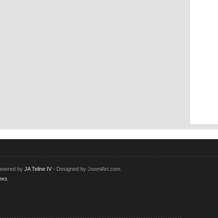
Powered by
JA Teline IV
- Designed by JoomlArt.com.
нз.