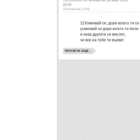
Публикувана на
Четвъртък, 26 Март 2015
22:25
Посещения: 2706
11
Усмихвай се, дори когато ти се
усмихвай се дори когато те боли
и нека другите си мислят,
че все на тебе ти върви!
ПРОЧЕТИ ОЩЕ...