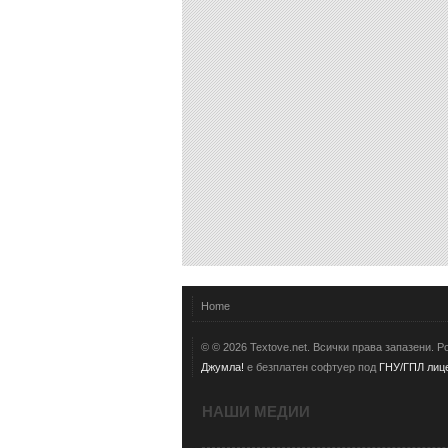
Home
© © 2026 Textove.net. Всички права запазени. 
Джумла!
е безплатен софтуер под
ГНУ/ГПЛ лице
НАШИ МЕДИИ