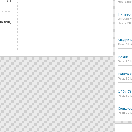
Hits: 738
Печат
Пилето
By:
Super 
 плаче,
Hits: 773
Мъдри м
Post: 01 
Везни
Post: 30 
Когато с
Post: 30 
Спри съ
Post: 30 
Колко о
Post: 30 