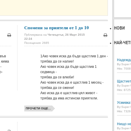
Спомени за приятели от 1 до 10
НОВИ
Публикувана на
Четвъртък, 26 Март 2015
22:24
Печат
Печат
НАЙ-ЧЕТ
Посещения: 2685
 във
1
Ако човек иска да бъде щастлив 1 ден -
Надежд
а кима
трябва да се напие!
By:
Super 
-
Ако човек иска да бъде щастлив 1
Hits: 700
о-
седмица -
трябва да се влюби!
Щастие
Ако човек иска да е щастлив 1 месец -
By:
Super 
трябва да се ожени!
Hits: 872
Ако иска да е щастлив цял живот -
трябва да има истински приятели.
Усмивка
By:
Super 
ПРОЧЕТИ ОЩЕ...
Hits: 732
Нищо не
By:
Super 