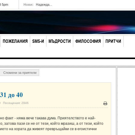
8 5pm
Нови:
Надежда...
ПОЖЕЛАНИЯ
SMS-И
МЪДРОСТИ
ФИЛОСОФИЯ
ПРИТЧИ
Спомени за приятели
31 до 40
0
Посещения: 2946
Печат
 но факт - няма вече такава дума. Приятелството е най-
, затова пази се не от тези, който мразиш, а от тези, който
ието на хората да живеят превръщайки се в егоистични