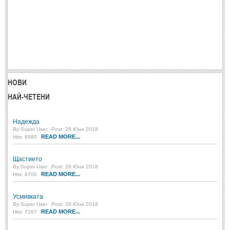
Post: 28 Юни 2018
Пилето
Post: 28 Юни 2018
СПОДЕЛЕНО
СПОДЕЛЕНО
НОВИ
НАЙ-ЧЕТЕНИ
Забавно
(10)
Любопитно
(7)
Надежда
By:
Super User
Post: 28 Юни 2018
Отражения
(29)
READ MORE...
Hits: 6980
Какво е любовта?
(40)
Щастието
By:
Super User
Post: 28 Юни 2018
Непоискани съвети
(31)
READ MORE...
Hits: 8700
Усмивката
By:
Super User
Post: 28 Юни 2018
READ MORE...
Hits: 7297