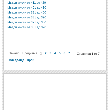
Мъдри мисли от 411 до 420
Мъдри мисли от 401 до 410
ПРИТЧИ
Мъдри мисли от 391 до 400
Мъдри мисли от 381 до 390
ПРИТЧИ
Мъдри мисли от 371 до 380
Мъдри мисли от 361 до 370
Притчи за живота
(106)
Притчи за любовта
(15)
Притчи за приятелството
(9)
Начало
Предишна
1
2
3
4
5
6
7
Страница 1 от 7
Следваща
Край
LATEST NEWS
Надежда
Post: 28 Юни 2018
Щастието
Post: 28 Юни 2018
Усмивката
Post: 28 Юни 2018
Нищо не съществува