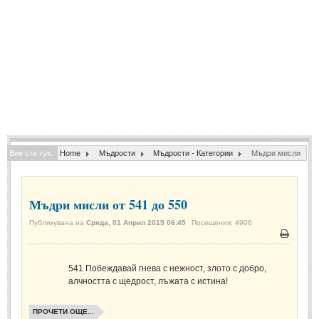
Спомени за приятели
(4)
ПОЕЗИЯ
СТИХОВЕ
Любовни стихове
(505)
Стихове с видео
(28)
Вие сте тук:
Home
Мъдрости
Мъдрости - Категории
Мъдри мисли
Поезия - класика
(85)
Други стихове
(171)
Мъдри мисли от 541 до 550
Стихове за Баба Марта
(6)
Публикувана на
Сряда, 01 Април 2015 06:45
Посещения: 4906
Коледа и Нова Година
(7)
Печат
ОСМИ МАРТ
541
Побеждавай гнева с нежност, злото с добро,
алчността с щедрост, лъжата с истина!
Стихове за Жената
(33)
ПРОЧЕТИ ОЩЕ...