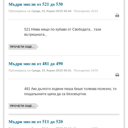
Мъдри мисли от 521 до 530
МИТОВЕ И ЛЕГЕНДИ
Публикувана на
Сряда, 01 Април 2015 06:44
Посещения: 4214
Печа
България
(45)
521
Няма нищо по-хубаво от Свободата... тази
Гърция
(1)
вътрешната...
Италия
(1)
ПРОЧЕТИ ОЩЕ...
Персия
(1)
Япония
(1)
Мъдри мисли от 481 до 490
Публикувана на
Сряда, 01 Април 2015 06:41
Посещения: 2470
ПОЖЕЛАНИЯ
Печа
ПОЖЕЛАНИЯ
481
Ако дългото ходене пеша беше толкова полезно, то
пощальоните щяха да са безсмъртни.
Рожден ден
(4)
ПРОЧЕТИ ОЩЕ...
Имен ден
(3)
Осми март
(11)
Мъдри мисли от 511 до 520
Баба Марта
(4)