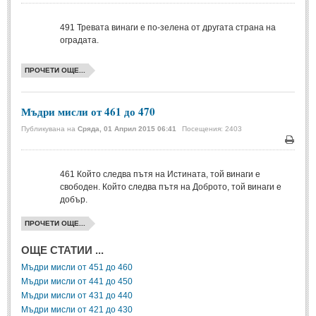
Печа
Мъдри мисли
(55)
491
Тревата винаги е по-зелена от другата страна на
Мъдрости за живота
(10)
оградата.
Мъдрости за любовта
(27)
ПРОЧЕТИ ОЩЕ...
Мъдрости за щастието
(5)
Мъдрости за приятелството
(8)
Мъдри мисли от 461 до 470
Мъдрости на велики хора
(41)
Публикувана на
Сряда, 01 Април 2015 06:41
Посещения: 2403
Древногръцки афоризми
(42)
Печа
Древноримски афоризми
(21)
461
Който следва пътя на Истината, той винаги е
свободен. Който следва пътя на Доброто, той винаги е
ФИЛОСОФИЯ
добър.
ПРОЧЕТИ ОЩЕ...
ФИЛОСОФИЯ
ОЩЕ СТАТИИ ...
Философски мисли
(19)
Мъдри мисли от 451 до 460
Мъдри мисли от 441 до 450
Житейска философия
(83)
Мъдри мисли от 431 до 440
Мъдри мисли от 421 до 430
Философия на любовта
(9)