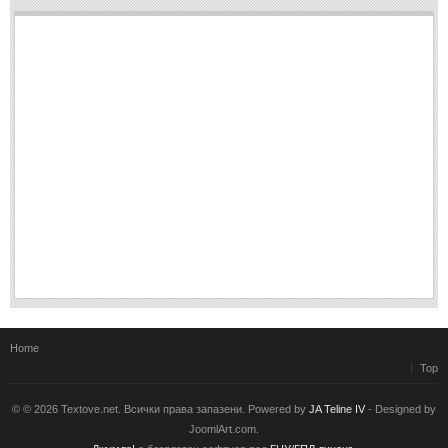
Home
Top
© © 2026 Textove.net. Всички права запазени. Powered by
JA Teline IV
- Designed by
JoomlArt.com.