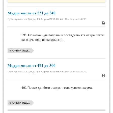
Стихове за Осми Март
(4)
Стихове за Мама
(16)
Мъдри мисли от 531 до 540
Публикувана на
Сряда, 01 Април 2015 06:45
Посещения: 4295
ТЕКСТОВЕ
Печа
ТЕКСТОВЕ
531
Ако можеш да поправиш последствията от грешката
си, значи още не си сбъркал.
Истории
(10)
ПРОЧЕТИ ОЩЕ...
Разкази
(7)
Автори на Разкази
Мъдри мисли от 491 до 500
Басни
(2)
Публикувана на
Сряда, 01 Април 2015 06:42
Посещения: 2677
Автори на Басни
Печа
491
Поеми дълбоко въздух – това успокоява ума.
ПРИКАЗКИ
Автори на приказки
ПРОЧЕТИ ОЩЕ...
Приказки на народите