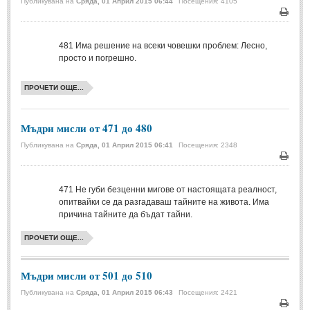
Публикувана на
Сряда, 01 Април 2015 06:44
Посещения: 4105
Свети Валентин
(19)
Печа
Нова Година
(6)
481
Има решение на всеки човешки проблем: Лесно,
просто и погрешно.
Коледа
(8)
Сватбa
(2)
ПРОЧЕТИ ОЩЕ...
SMS-И
Мъдри мисли от 471 до 480
Публикувана на
Сряда, 01 Април 2015 06:41
Посещения: 2348
SMS-И
Печа
Любовни SMS-и
(38)
471
Не губи безценни мигове от настоящата реалност,
опитвайки се да разгадаваш тайните на живота. Има
Забавни SMS-и
(3)
причина тайните да бъдат тайни.
SMS-и за приятели
ПРОЧЕТИ ОЩЕ...
МЪДРОСТИ
Мъдри мисли от 501 до 510
МЪДРОСТИ - КАТЕГОРИИ
Публикувана на
Сряда, 01 Април 2015 06:43
Посещения: 2421