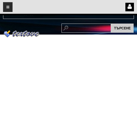
08
08
2026
Нови:
Надежда...
НАЧАЛО
ПОТРЕБИТЕЛСКИ СТРАНИЦИ
Страница за вход
Регистрация
Потребителски профил
Интелигентно търсене
СПОМЕНИ
СПОМЕНИ
Забавни спомени
(11)
Любовни спомени
(37)
Тъжни спомени
(19)