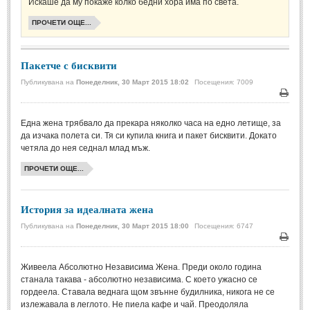
Стихове за Осми Март
Искаше да му покаже колко бедни хора има по света.
(4)
ПРОЧЕТИ ОЩЕ...
Стихове за Мама
(16)
ТЕКСТОВЕ
Пакетче с бисквити
Публикувана на
Понеделник, 30 Март 2015 18:02
Посещения: 7009
ТЕКСТОВЕ
Печа
Истории
(10)
Една жена трябвало да прекара няколко часа на едно летище, за
да изчака полета си. Тя си купила книга и пакет бисквити. Докато
Разкази
(7)
четяла до нея седнал млад мъж.
Автори на Разкази
ПРОЧЕТИ ОЩЕ...
Басни
(2)
История за идеалната жена
Автори на Басни
Публикувана на
Понеделник, 30 Март 2015 18:00
Посещения: 6747
ПРИКАЗКИ
Печа
Живеела Абсолютно Независима Жена. Преди около година
Автори на приказки
станала такава - абсолютно независима. С което ужасно се
гордеела. Ставала веднага щом звънне будилника, никога не се
Приказки на народите
излежавала в леглото. Не пиела кафе и чай. Преодоляла