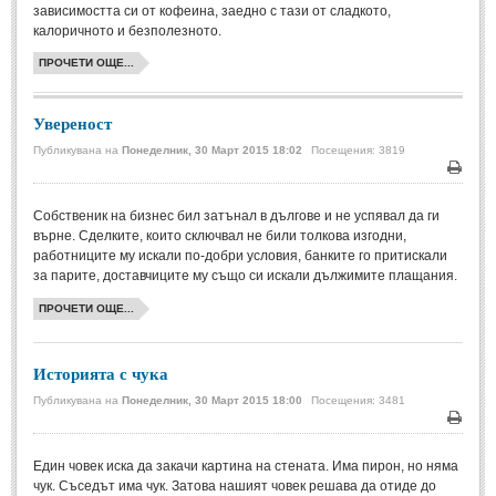
зависимостта си от кофеина, заедно с тази от сладкото,
калоричното и безполезното.
МИТОВЕ И ЛЕГЕНДИ
ПРОЧЕТИ ОЩЕ...
България
(45)
Увереност
Гърция
(1)
Публикувана на
Понеделник, 30 Март 2015 18:02
Посещения: 3819
Италия
(1)
Печа
Персия
(1)
Собственик на бизнес бил затънал в дългове и не успявал да ги
Япония
(1)
върне. Сделките, които сключвал не били толкова изгодни,
работниците му искали по-добри условия, банките го притискали
за парите, доставчиците му също си искали дължимите плащания.
ПОЖЕЛАНИЯ
ПРОЧЕТИ ОЩЕ...
ПОЖЕЛАНИЯ
Историята с чука
Рожден ден
(4)
Публикувана на
Понеделник, 30 Март 2015 18:00
Посещения: 3481
Имен ден
(3)
Печа
Осми март
(11)
Един човек иска да закачи картина на стената. Има пирон, но няма
чук. Съседът има чук. Затова нашият човек решава да отиде до
Баба Марта
(4)