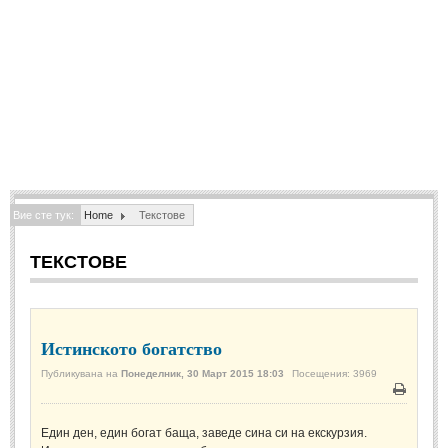
Спомени за приятели
(4)
ПОЕЗИЯ
СТИХОВЕ
Любовни стихове
(505)
Стихове с видео
(28)
Вие сте тук:
Home
Текстове
Поезия - класика
(85)
Други стихове
(171)
ТЕКСТОВЕ
Стихове за Баба Марта
(6)
Коледа и Нова Година
(7)
Истинското богатство
ОСМИ МАРТ
Публикувана на
Понеделник, 30 Март 2015 18:03
Посещения: 3969
Печат
Стихове за Жената
(33)
Един ден, един богат баща, заведе сина си на екскурзия.