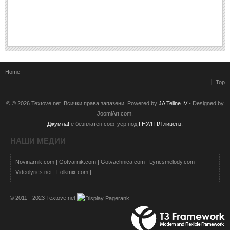
Home
Top
© © 2026 Textove.net. Всички права запазени. Powered by
JA Teline IV
- Designed by
JoomlArt.com.
Джумла!
е безплатен софтуер под
ГНУ/ГПЛ лиценз.
НАШИ МЕДИИ
Novinarnik.com
|
Gotvarnik.com
|
Gotvachnica.com
|
Lyricsmelody.com
|
Videolyrics.net
|
Folkmix.com
|
© 2011 - 2023 Textove.net