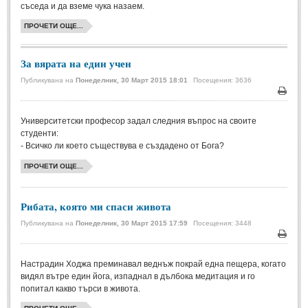
съседа и да вземе чука назаем.
Свети Валентин
(19)
ПРОЧЕТИ ОЩЕ...
Нова Година
(6)
За вярата на един учен
Коледа
(8)
Публикувана на
Понеделник, 30 Март 2015 18:01
Посещения: 3636
Сватбa
(2)
Печа
SMS-И
Университетски професор задал следния въпрос на своите
студенти:
- Всичко ли което съществува е създадено от Бога?
SMS-И
ПРОЧЕТИ ОЩЕ...
Любовни SMS-и
(38)
Забавни SMS-и
(3)
Рибата, която ми спаси живота
SMS-и за приятели
Публикувана на
Понеделник, 30 Март 2015 17:59
Посещения: 3448
Печа
МЪДРОСТИ
Настрадин Ходжа преминавал веднъж покрай една пещера, когато
видял вътре един йога, изпаднал в дълбока медитация и го
МЪДРОСТИ - КАТЕГОРИИ
попитал какво търси в живота.