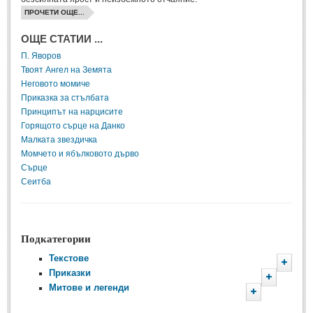
ПРОЧЕТИ ОЩЕ...
ПРИТЧИ
ОЩЕ СТАТИИ ...
П. Яворов
ПРИТЧИ
Твоят Ангел на Земята
Неговото момиче
Притчи за живота
(106)
Приказка за стълбата
Принципът на нарцисите
Притчи за любовта
(15)
Горящото сърце на Данко
Притчи за приятелството
(9)
Малката звездичка
Момчето и ябълковото дърво
Сърце
LATEST NEWS
Сеитба
Надежда
Post: 28 Юни 2018
Подкатегории
Щастието
Post: 28 Юни 2018
Текстове
Приказки
Истории
Усмивката
Post: 28 Юни 2018
Митове и легенди
Разкази
Автори на приказки
Автори на Разкази
Приказки на народите
България
Анастас Павлов
Нищо не съществува