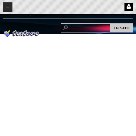
08
06
2026
Нови:
Надежда...
НАЧАЛО
ПОТРЕБИТЕЛСКИ СТРАНИЦИ
Страница за вход
Регистрация
Потребителски профил
Интелигентно търсене
СПОМЕНИ
СПОМЕНИ
Забавни спомени
(11)
Любовни спомени
(37)
Тъжни спомени
(19)