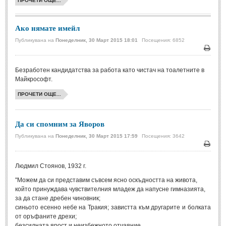
ПРОЧЕТИ ОЩЕ...
Мъдри мисли
(55)
Мъдрости за живота
(10)
Ако нямате имейл
Мъдрости за любовта
(27)
Публикувана на
Понеделник, 30 Март 2015 18:01
Посещения: 6852
Печа
Мъдрости за щастието
(5)
Безработен кандидатства за работа като чистач на тоалетните в
Мъдрости за приятелството
(8)
Майкрософт.
Мъдрости на велики хора
(41)
ПРОЧЕТИ ОЩЕ...
Древногръцки афоризми
(42)
Древноримски афоризми
(21)
Да си спомним за Яворов
Публикувана на
Понеделник, 30 Март 2015 17:59
Посещения: 3642
ФИЛОСОФИЯ
Печа
Людмил Стоянов, 1932 г.
ФИЛОСОФИЯ
"Можем да си представим съвсем ясно оскъдността на живота,
който принуждава чувствителния младеж да напусне гимназията,
Философски мисли
(19)
за да стане дребен чиновник;
Житейска философия
(83)
синьото есенно небе на Тракия; завистта към другарите и болката
от оръфаните дрехи;
Философия на любовта
(9)
безсилната ярост и неизбежното отчаяние.