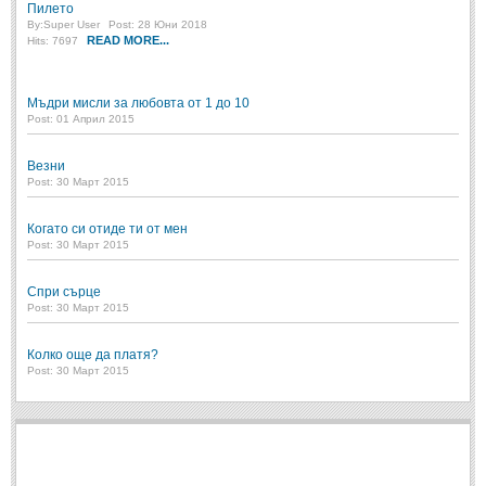
Стихове за Осми Март
(4)
Пилето
By:
Super User
Post: 28 Юни 2018
Стихове за Мама
(16)
READ MORE...
Hits: 7697
ТЕКСТОВЕ
Мъдри мисли за любовта от 1 до 10
Post: 01 Април 2015
ТЕКСТОВЕ
Везни
Post: 30 Март 2015
Истории
(10)
Разкази
(7)
Когато си отиде ти от мен
Post: 30 Март 2015
Автори на Разкази
Басни
Спри сърце
(2)
Post: 30 Март 2015
Автори на Басни
Колко още да платя?
Post: 30 Март 2015
ПРИКАЗКИ
Автори на приказки
Приказки на народите