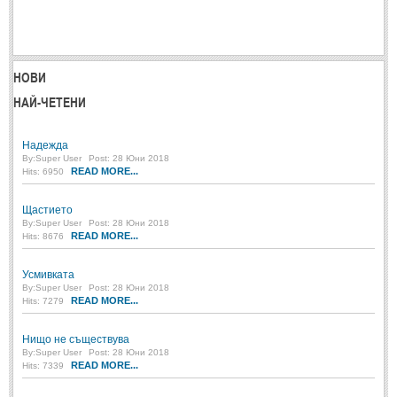
Спомени за приятели
(4)
ПОЕЗИЯ
НОВИ
НАЙ-ЧЕТЕНИ
СТИХОВЕ
Любовни стихове
Надежда
(505)
By:
Super User
Post: 28 Юни 2018
READ MORE...
Стихове с видео
Hits: 6950
(28)
Поезия - класика
(85)
Щастието
By:
Super User
Post: 28 Юни 2018
Други стихове
(171)
READ MORE...
Hits: 8676
Стихове за Баба Марта
(6)
Усмивката
Коледа и Нова Година
(7)
By:
Super User
Post: 28 Юни 2018
READ MORE...
Hits: 7279
ОСМИ МАРТ
Нищо не съществува
By:
Super User
Post: 28 Юни 2018
READ MORE...
Hits: 7339
Стихове за Жената
(33)