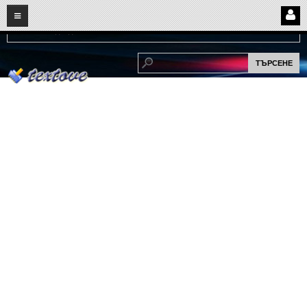
08
07
2026
Нови:
Надежда...
НАЧАЛО
ПОТРЕБИТЕЛСКИ СТРАНИЦИ
Страница за вход
Регистрация
Потребителски профил
Интелигентно търсене
СПОМЕНИ
СПОМЕНИ
Забавни спомени
(11)
Любовни спомени
(37)
Тъжни спомени
(19)