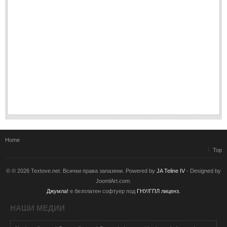
Home
Top
© © 2026 Textove.net. Всички права запазени. Powered by
JA Teline IV
- Designed by
JoomlArt.com.
Джумла!
е безплатен софтуер под
ГНУ/ГПЛ лиценз.
НАШИ МЕДИИ