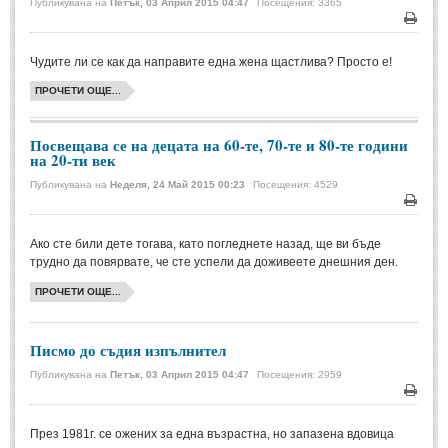
Публикувана на
Петък, 03 Април 2015 04:47
Посещения: 3365
Печа
МИТОВЕ И ЛЕГЕНДИ
Чудите ли се как да направите една жена щастлива? Просто е!
България
(45)
ПРОЧЕТИ ОЩЕ...
Гърция
(1)
Посвещава се на децата на 60-те, 70-те и 80-те години
Италия
(1)
на 20-ти век
Персия
(1)
Публикувана на
Неделя, 24 Май 2015 00:23
Посещения: 4529
Япония
(1)
Печа
Ако сте били дете тогава, като погледнете назад, ще ви бъде
ПОЖЕЛАНИЯ
трудно да повярвате, че сте успели да доживеете днешния ден.
ПРОЧЕТИ ОЩЕ...
ПОЖЕЛАНИЯ
Писмо до съдия изпълнител
Рожден ден
(4)
Публикувана на
Петък, 03 Април 2015 04:47
Посещения: 2959
Имен ден
(3)
Печа
Осми март
(11)
През 1981г. се ожених за една възрастна, но запазена вдовица
Баба Марта
(4)