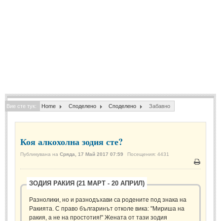
Спомени за приятели
(4)
ПОЕЗИЯ
СТИХОВЕ
Любовни стихове
(505)
Стихове с видео
(28)
Вие сте тук:
Home
Споделено
Споделено
Забавно
Поезия - класика
(85)
Други стихове
(171)
Коя алкохолна зодия сте?
Стихове за Баба Марта
(6)
Публикувана на
Сряда, 17 Май 2017 07:59
Посещения: 4431
Коледа и Нова Година
(7)
Печат
ЗОДИЯ РАКИЯ (21 МАРТ - 20 АПРИЛ)
ОСМИ МАРТ
Разнолики, но и разнодъхави са родените под знака на
Стихове за Жената
(33)
Ракията. С право българинът отколе вика: "Мириша на
ракия, а не на простотия!" Жената от тази зодия