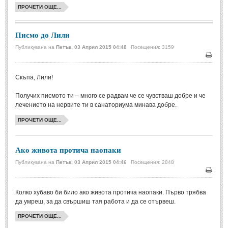
ПРОЧЕТИ ОЩЕ...
Мъдри мисли
(55)
Мъдрости за живота
(10)
Писмо до Лили
Мъдрости за любовта
(27)
Публикувана на
Петък, 03 Април 2015 04:48
Посещения: 3159
Мъдрости за щастието
(5)
Печа
Мъдрости за приятелството
(8)
Скъпа, Лили!
Мъдрости на велики хора
(41)
Получих писмото ти – много се радвам че се чувстваш добре и че
Древногръцки афоризми
(42)
лечението на нервите ти в санаториума минава добре.
Древноримски афоризми
(21)
ПРОЧЕТИ ОЩЕ...
ФИЛОСОФИЯ
Ако живота протича наопаки
Публикувана на
Петък, 03 Април 2015 04:46
Посещения: 2848
ФИЛОСОФИЯ
Печа
Философски мисли
(19)
Колко хубаво би било ако живота протича наопаки. Първо трябва
да умреш, за да свършиш тая работа и да се отървеш.
Житейска философия
(83)
ПРОЧЕТИ ОЩЕ...
Философия на любовта
(9)