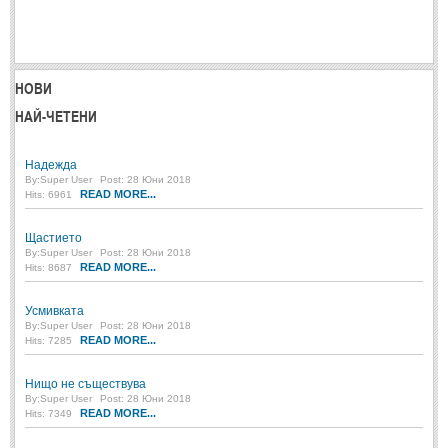
Post: 28 Юни 2018
Пилето
Post: 28 Юни 2018
НОВИ
СПОДЕЛЕНО
НАЙ-ЧЕТЕНИ
СПОДЕЛЕНО
Надежда
By:
Super User
Post: 28 Юни 2018
READ MORE...
Hits: 6961
Забавно
(10)
Любопитно
(7)
Щастието
By:
Super User
Post: 28 Юни 2018
Отражения
(29)
READ MORE...
Hits: 8687
Какво е любовта?
(40)
Усмивката
By:
Super User
Post: 28 Юни 2018
Непоискани съвети
(31)
READ MORE...
Hits: 7285
Нищо не съществува
By:
Super User
Post: 28 Юни 2018
READ MORE...
Hits: 7349