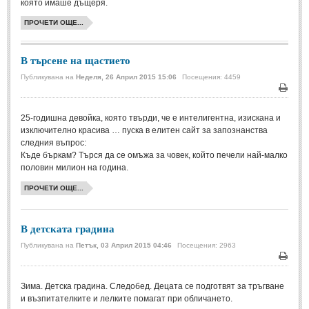
която имаше дъщеря.
Свети Валентин
(19)
ПРОЧЕТИ ОЩЕ...
Нова Година
(6)
В търсене на щастието
Коледа
(8)
Публикувана на
Неделя, 26 Април 2015 15:06
Посещения: 4459
Сватбa
(2)
Печа
SMS-И
25-годишна девойка, която твърди, че е интелигентна, изискана и
изключително красивa … пуска в елитен сайт за запознанства
следния въпрос:
SMS-И
Къде бъркам? Търся да се омъжа за човек, който печели най-малко
половин милион на година.
Любовни SMS-и
(38)
ПРОЧЕТИ ОЩЕ...
Забавни SMS-и
(3)
SMS-и за приятели
В детската градина
Публикувана на
Петък, 03 Април 2015 04:46
Посещения: 2963
МЪДРОСТИ
Печа
Зима. Детска градина. Следобед. Децата се подготвят за тръгване
МЪДРОСТИ - КАТЕГОРИИ
и възпитателките и лелките помагат при обличането.