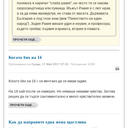
Стихове за Осми Март
(4)
понякога я наричат "слаба ракия", но често тя се оказва
скоросмъртница или пукница. Мъжът-Ракия е с лют нрав,
Стихове за Мама
(16)
а за да няма махмурлук, не става от масата. Държавата
България е под този знак (виж "Пиянството на един
ТЕКСТОВЕ
народ"). Зодия Ракия винаги удря и неукия, и професора,
където трябва: първия в краката, втория в главата.
ТЕКСТОВЕ
ПРОЧЕТИ ОЩЕ...
Истории
(10)
Когато бях на 16
Разкази
(7)
Публикувана на
Сряда, 17 Май 2017 07:33
Посещения: 4289
Автори на Разкази
Печа
Басни
(2)
Когато бях на 16 г. си мечтаех да си имам гадже.
Автори на Басни
На 18 най-после си намерих. Но нямаше никакви чувства. Затова
реших да си търся сантиментално и много чувствително момиче.
ПРИКАЗКИ
ПРОЧЕТИ ОЩЕ...
Автори на приказки
Как да направите една жена щастлива
Приказки на народите