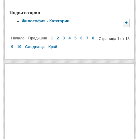
Подкатегории
Философия - Категории
Философски мисли
Житейска философия
Начало
Предишна
1
2
3
4
5
6
7
8
Страница 1 от 13
Философия на любовта
9
10
Следваща
Край