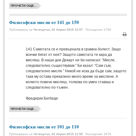
ПРОЧЕТИ ОЩЕ...
ПРИТЧИ
Философски мисли от 141 до 150
ПРИТЧИ
Публикувана на
Четвъртък, 02 Април 2015 12:57
Посещения: 2798
Печа
Притчи за живота
(106)
141
Самотата се е превърнала в срамна болест. Защо
Притчи за любовта
(15)
всички бягат от нея? Защото самотата те кара да
Притчи за приятелството
(9)
мислиш. В наши дни Декарт не би написал: “Мисля,
следователно съществувам.” Би казал: “Сам съм,
следователно мисля.” Никой не иска да бъде сам, защото
LATEST NEWS
така му остава прекалено много време за мислене. А
колкото повече мислиш, толкова по-умен ставаш и
следователно по-тъжен.
Надежда
Post: 28 Юни 2018
Фредерик Бегбеде
Щастието
ПРОЧЕТИ ОЩЕ...
Post: 28 Юни 2018
Усмивката
Post: 28 Юни 2018
Философски мисли от 101 до 110
Нищо не съществува
Публикувана на
Четвъртък, 02 Април 2015 12:55
Посещения: 2678