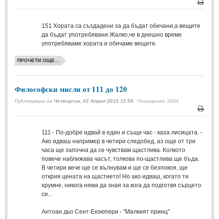
Мъдри мисли
(55)
Печа
Мъдрости за живота
(10)
151
Хората са създадени за да бъдат обичани,а вещите
да бъдат употребявани.Жалко,че в днешно време
Мъдрости за любовта
(27)
употребяваме хората и обичаме вещите.
Мъдрости за щастието
(5)
ПРОЧЕТИ ОЩЕ...
Мъдрости за приятелството
(8)
Мъдрости на велики хора
(41)
Философски мисли от 111 до 120
Древногръцки афоризми
(42)
Публикувана на
Четвъртък, 02 Април 2015 12:55
Посещения: 2634
Древноримски афоризми
(21)
Печа
111
- По-добре идвай в един и същи час - каза лисицата. -
ФИЛОСОФИЯ
Ако идваш например в четири следобед, аз още от три
часа ще започна да се чувствам щастлива. Колкото
повече наближава часът, толкова по-щастлива ще бъда.
ФИЛОСОФИЯ
В четири вече ще се вълнувам и ще се безпокоя, ще
открия цената на щастието! Но ако идваш, когато ти
Философски мисли
(19)
хрумне, никога няма да зная за кога да подготвя сърцето
си...
Житейска философия
(83)
Антоан дьо Сент-Екзюпери - "Малкият принц"
Философия на любовта
(9)