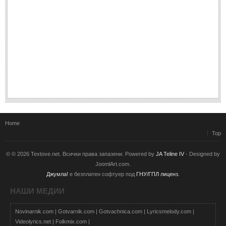
Home
Top
© © 2026 Textove.net. Всички права запазени. Powered by
JA Teline IV
- Designed by
JoomlArt.com.
Джумла!
е безплатен софтуер под
ГНУ/ГПЛ лиценз.
НАШИ МЕДИИ
Novinarnik.com
|
Gotvarnik.com
|
Gotvachnica.com
|
Lyricsmelody.com
|
Videolyrics.net
|
Folkmix.com
|