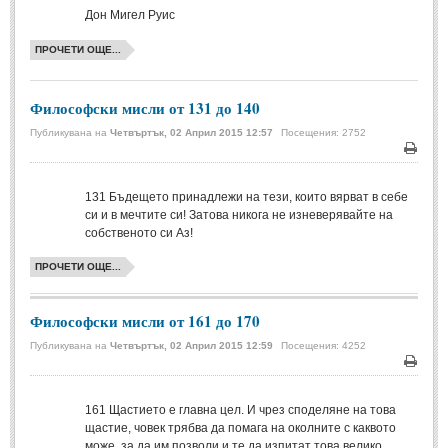
Дон Мигел Руис
МИТОВЕ И ЛЕГЕНДИ
ПРОЧЕТИ ОЩЕ...
България
(45)
Философски мисли от 131 до 140
Гърция
(1)
Публикувана на
Четвъртък, 02 Април 2015 12:57
Посещения: 2752
Италия
(1)
Печа
Персия
(1)
131
Бъдещето принадлежи на тези, които вярват в себе
Япония
(1)
си и в мечтите си! Затова никога не изневерявайте на
собственото си Аз!
ПОЖЕЛАНИЯ
ПРОЧЕТИ ОЩЕ...
ПОЖЕЛАНИЯ
Философски мисли от 161 до 170
Публикувана на
Четвъртък, 02 Април 2015 12:59
Посещения: 4252
Рожден ден
(4)
Печа
Имен ден
(3)
161
Щастието е главна цел. И чрез споделяне на това
Осми март
(11)
щастие, човек трябва да помага на околните с каквото
Баба Марта
(4)
може, за да им позволи и те да изпитат това велико