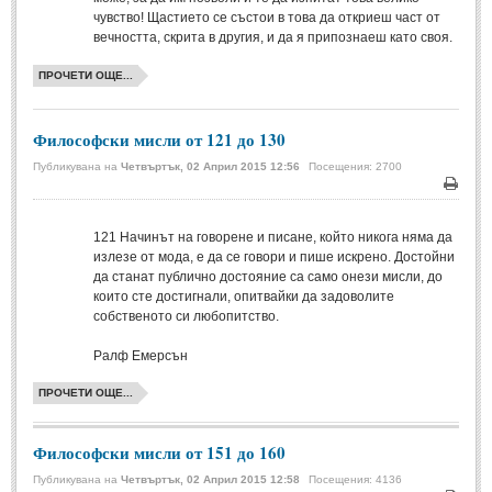
чувство! Щастието се състои в това да откриеш част от
Свети Валентин
(19)
вечността, скрита в другия, и да я припознаеш като своя.
Нова Година
(6)
ПРОЧЕТИ ОЩЕ...
Коледа
(8)
Сватбa
(2)
Философски мисли от 121 до 130
Публикувана на
Четвъртък, 02 Април 2015 12:56
Посещения: 2700
SMS-И
Печа
SMS-И
121
Начинът на говорене и писане, който никога няма да
излезе от мода, е да се говори и пише искрено. Достойни
да станат публично достояние са само онези мисли, до
Любовни SMS-и
(38)
които сте достигнали, опитвайки да задоволите
собственото си любопитство.
Забавни SMS-и
(3)
Ралф Емерсън
SMS-и за приятели
ПРОЧЕТИ ОЩЕ...
МЪДРОСТИ
Философски мисли от 151 до 160
МЪДРОСТИ - КАТЕГОРИИ
Публикувана на
Четвъртък, 02 Април 2015 12:58
Посещения: 4136