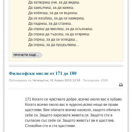
Стихове за Осми Март
(4)
Да затвориш очи, за да видиш.
Да замълчиш, за да кажеш.
Стихове за Мама
(16)
Да избягаш, за да се върнеш.
Да се изгубиш, за да се намериш.
ТЕКСТОВЕ
Да паднеш, за да станеш.
Да спреш да мислиш, за да осъзнаеш.
Да спреш да търсиш, за да откриеш.
ТЕКСТОВЕ
Да спреш, за да се огледаш...
Да спреш, за да продължиш...
Истории
(10)
ПРОЧЕТИ ОЩЕ...
Разкази
(7)
Автори на Разкази
Философски мисли от 171 до 180
Басни
(2)
Публикувана на
Четвъртък, 02 Април 2015 12:59
Посещения: 4208
Автори на Басни
Печа
171
Когато се чувствате добре, всичко около вас е хубаво.
ПРИКАЗКИ
Когато всичко около вас е чудесно,всяко нещо ви прави
щастливи. Вие обичате всичко наоколо, защото обичате
себе си. Защото харесвате живота си. Защото сте в
Автори на приказки
съгласие със себе си. Защото животът ви е щастлив.
Спокойни сте и сте щастливи.
Приказки на народите