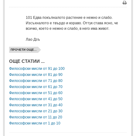
Post: 28 Юни 2018
Печа
Пилето
101
Едва покълналото растение е нежно и слабо.
Post: 28 Юни 2018
Изсъхналото е твърдо и кораво. Оттук става ясно, че
всичко, което е нежно и слабо, в него има живот.
СПОДЕЛЕНО
Лао Дзъ
СПОДЕЛЕНО
ПРОЧЕТИ ОЩЕ...
ОЩЕ СТАТИИ ...
Забавно
(10)
Философски мисли от 91 до 100
Любопитно
(7)
Философски мисли от 81 до 90
Отражения
(29)
Философски мисли от 71 до 80
Философски мисли от 61 до 70
Какво е любовта?
(40)
Философски мисли от 51 до 60
Философски мисли от 41 до 50
Непоискани съвети
(31)
Философски мисли от 31 до 40
Философски мисли от 21 до 30
Философски мисли от 11 до 20
Философски мисли от 1 до 10