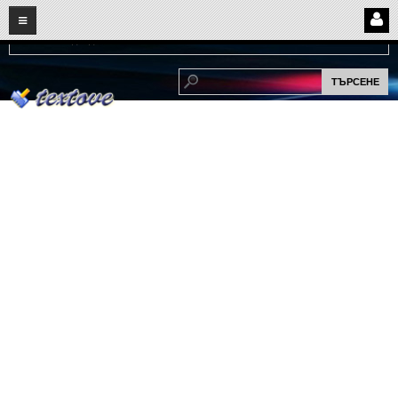
08
06
2026
Нови:
Надежда...
НАЧАЛО
ПОТРЕБИТЕЛСКИ СТРАНИЦИ
Страница за вход
Регистрация
Потребителски профил
Интелигентно търсене
СПОМЕНИ
СПОМЕНИ
Забавни спомени
(11)
Любовни спомени
(37)
Тъжни спомени
(19)