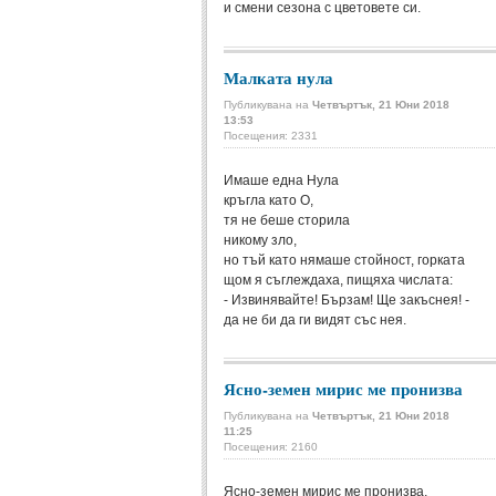
и смени сезона с цветовете си.
Малката нула
Публикувана на
Четвъртък, 21 Юни 2018
13:53
Посещения: 2331
Имаше една Нула
кръгла като О,
тя не беше сторила
никому зло,
но тъй като нямаше стойност, горката
щом я съглеждаха, пищяха числата:
- Извинявайте! Бързам! Ще закъснея! -
да не би да ги видят със нея.
Ясно-земен мирис ме пронизва
Публикувана на
Четвъртък, 21 Юни 2018
11:25
Посещения: 2160
Ясно-земен мирис ме пронизва,