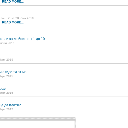
READ MORE...
9
User
Post: 28 Юни 2018
READ MORE...
5
исли за любовта от 1 до 10
Април 2015
Март 2015
и отиде ти от мен
Март 2015
рце
Март 2015
ще да платя?
Март 2015