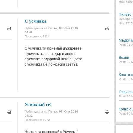
Hits: 735
Пилето
By:
Super 
С усмивка
Hits: 771
Публикувана на
Петък, 03 Юни 2016
04:42
Печат
Печат
Посещения: 3114
Мъдри м
Post: 01 
С усмивка ти приемай дъждовете
с усмивката по-ведър е денят
Везни
с усмивка подарявай нежно цвете
Post: 30 
с усмивката е по-красив светът.
Когато с
Post: 30 
Спри съ
Post: 30 
Усмихвай се!
Колко о
Публикувана на
Петък, 03 Юни 2016
Post: 30 
04:32
Печат
Печат
Посещения: 3072
Неволята посрещай с Усмивка!