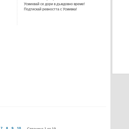
Усмихвай се дори в дъждовно време!
Подтискай ревността с Усмивка!
7
8
9
10