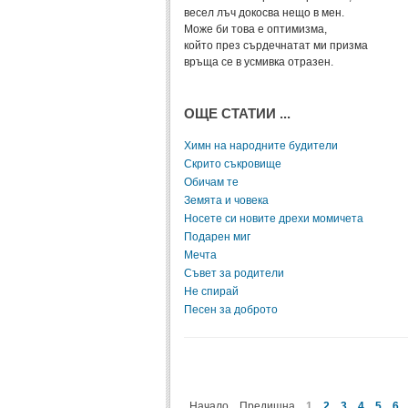
весел лъч докосва нещо в мен.
Може би това е оптимизма,
който през сърдечнатат ми призма
връща се в усмивка отразен.
ОЩЕ СТАТИИ ...
Химн на народните будители
Скрито съкровище
Обичам те
Земята и човека
Носете си новите дрехи момичета
Подарен миг
Мечта
Съвет за родители
Не спирай
Песен за доброто
Начало
Предишна
1
2
3
4
5
6