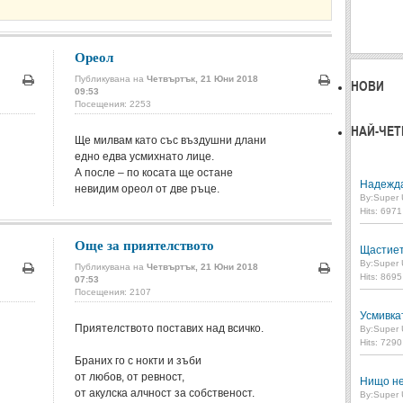
Ореол
Публикувана на
Четвъртък, 21 Юни 2018
НОВИ
09:53
Печат
Печат
Посещения: 2253
НАЙ-ЧЕТ
Ще милвам като със въздушни длани
едно едва усмихнато лице.
А после – по косата ще остане
Надежд
невидим ореол от две ръце.
By:
Super 
Hits: 697
Още за приятелството
Щастие
By:
Super 
Публикувана на
Четвъртък, 21 Юни 2018
Hits: 869
07:53
Печат
Печат
Посещения: 2107
Усмивка
Приятелството поставих над всичко.
By:
Super 
Hits: 729
Браних го с нокти и зъби
от любов, от ревност,
Нищо не
от акулска алчност за собственост.
By:
Super 