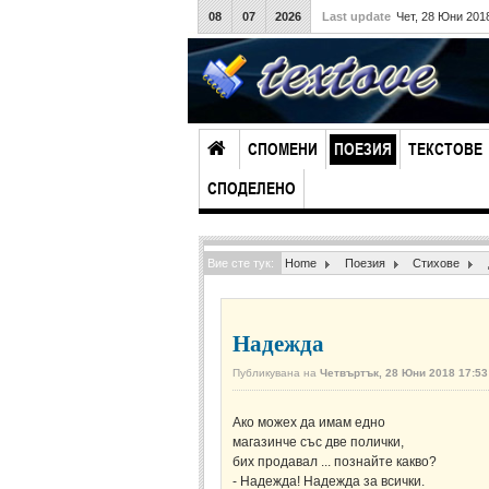
08
07
2026
Last update
Чет, 28 Юни 201
СПОМЕНИ
ПОЕЗИЯ
ТЕКСТОВЕ
СПОДЕЛЕНО
Вие сте тук:
Home
Поезия
Стихове
Надежда
Публикувана на
Четвъртък, 28 Юни 2018 17:53
Ако можех да имам едно
магазинче със две полички,
бих продавал ... познайте какво?
- Надежда! Надежда за всички.