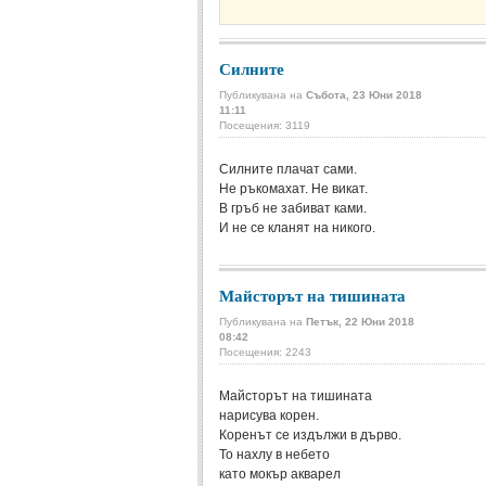
Силните
Публикувана на
Събота, 23 Юни 2018
11:11
Посещения: 3119
Силните плачат сами.
Не ръкомахат. Не викат.
В гръб не забиват ками.
И не се кланят на никого.
Майсторът на тишината
Публикувана на
Петък, 22 Юни 2018
08:42
Посещения: 2243
Майсторът на тишината
нарисува корен.
Коренът се издължи в дърво.
То нахлу в небето
като мокър акварел