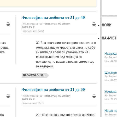
Философия на любовта от 31 до 40
Публикувана на
Четвъртък, 02 Април
НОВИ
2015 19:31
Печат
Печат
Посещения: 2492
НАЙ-ЧЕТ
а за
31
Без значение колко привлекателна е
 среща
жената,защото красотата сама по себе
яга.
си няма да спечели уважението на
Надежд
мъжа.Външния вид може да го
By:
Super 
привлече, но вашата независимост ще
Hits: 696
го задържи.
Щастие
ПРОЧЕТИ ОЩЕ...
By:
Super 
Hits: 868
Философия на любовта от 21 до 30
Усмивка
By:
Super 
Публикувана на
Четвъртък, 02 Април
2015 19:31
Hits: 728
Печат
Печат
Посещения: 2581
Нищо не
дна
21
Но колкото и възхитителна да беше
By:
Super 