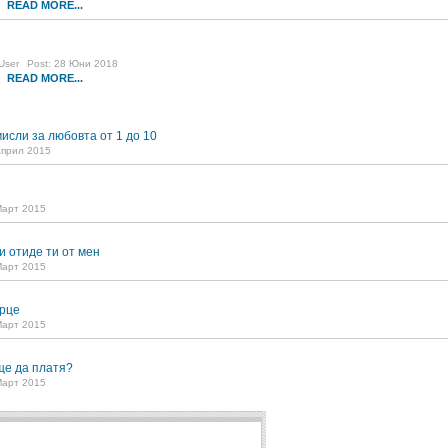
READ MORE...
9
User
Post: 28 Юни 2018
READ MORE...
7
исли за любовта от 1 до 10
Април 2015
Март 2015
и отиде ти от мен
Март 2015
рце
Март 2015
ще да платя?
Март 2015