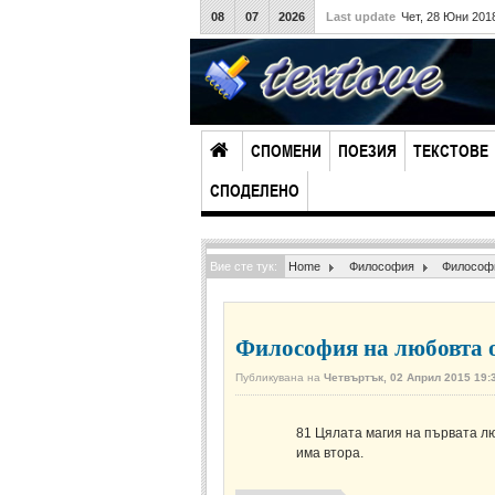
08
07
2026
Last update
Чет, 28 Юни 201
СПОМЕНИ
ПОЕЗИЯ
ТЕКСТОВЕ
СПОДЕЛЕНО
Вие сте тук:
Home
Философия
Философ
Философия на любовта о
Публикувана на
Четвъртък, 02 Април 2015 19:
81
Цялата магия на първата люб
има втора.