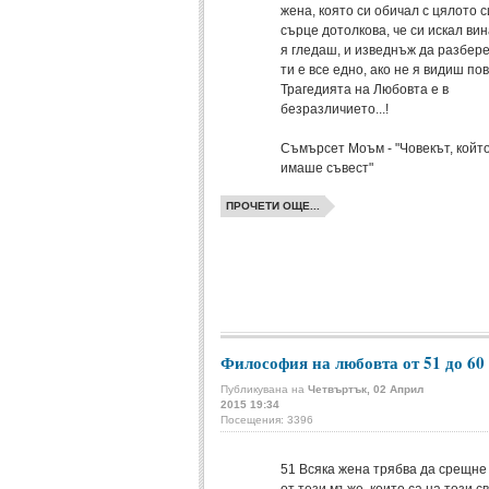
жена, която си обичал с цялото с
сърце дотолкова, че си искал вин
я гледаш, и изведнъж да разбере
ти е все едно, ако не я видиш пов
Трагедията на Любовта е в
безразличието...!
Съмърсет Моъм - "Човекът, койт
имаше съвест"
ПРОЧЕТИ ОЩЕ...
Философия на любовта от 51 до 60
Публикувана на
Четвъртък, 02 Април
2015 19:34
Посещения: 3396
51
Всяка жена трябва да срещне