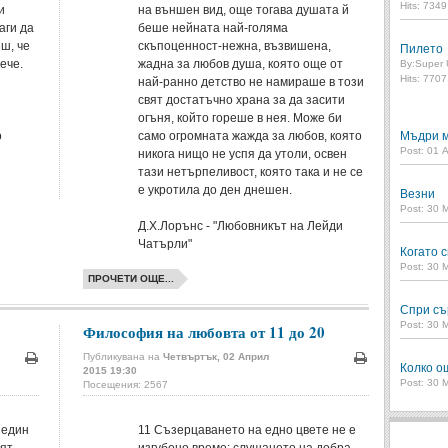
Hits: 734
и
на външен вид, още тогава душата й
аги да
беше нейната най-голяма
ш, че
скъпоценност-нежна, възвишена,
Пилето
ече.
жадна за любов душа, която още от
By:
Super 
Hits: 770
най-ранно детство не намираше в този
свят достатъчно храна за да засити
огъня, който гореше в нея. Може би
о
само огромната жажда за любов, която
Мъдри м
Post: 01 
никога нищо не успя да утоли, освен
тази нетърпеливост, която така и не се
е укротила до ден днешен.
Везни
Post: 30 
Д.Х.Лорънс - "Любовникът на Лейди
Чатърли"
Когато с
Post: 30 
ПРОЧЕТИ ОЩЕ...
Спри съ
Post: 30 
Философия на любовта от 11 до 20
Публикувана на
Четвъртък, 02 Април
Колко о
2015 19:30
Печат
Печат
Post: 30 
Посещения: 2567
 един
11
Съзерцаването на едно цвете не е