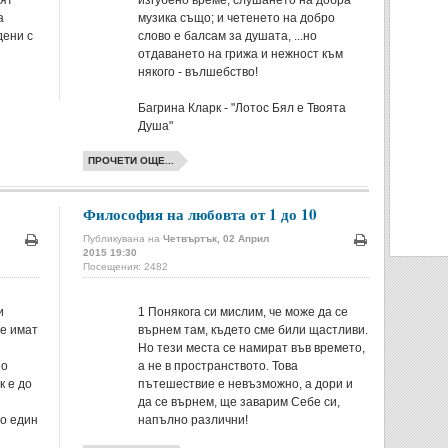
вят
изгубено време; слушането на добра
а
музика също; и четенето на добро
дени с
слово е балсам за душата, ...но
отдаването на грижа и нежност към
някого - вълшебство!
Багрина Кларк - "Лотос Бял е Твоята
Душа"
ПРОЧЕТИ ОЩЕ...
Философия на любовта от 1 до 10
Публикувана на
Четвъртък, 02 Април
2015 19:30
Печат
Печат
Посещения: 2482
и
1
Понякога си мислим, че може да се
че имат
върнем там, където сме били щастливи.
Но тези места се намират във времето,
но
а не в пространството. Това
к е до
пътешествие е невъзможно, а дори и
да се върнем, ще заварим Себе си,
то един
напълно различни!