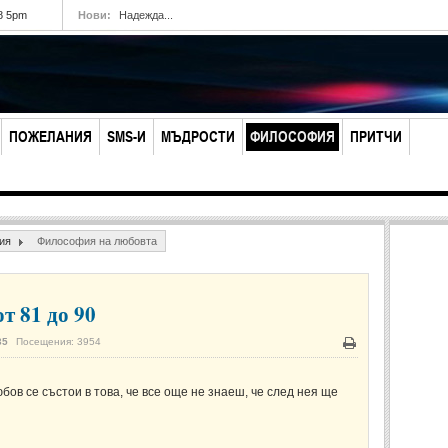
8 5pm
Нови:
Надежда...
ПОЖЕЛАНИЯ
SMS-И
МЪДРОСТИ
ФИЛОСОФИЯ
ПРИТЧИ
ия
Философия на любовта
т 81 до 90
35
Посещения: 3954
Печат
ов се състои в това, че все още не знаеш, че след нея ще