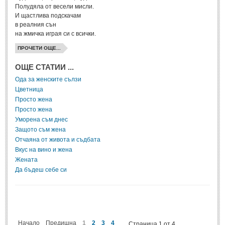
Полудяла от весели мисли.
И щастлива подскачам
ПРИТЧИ
в реалния сън
на жмичка играя си с всички.
ПРИТЧИ
ПРОЧЕТИ ОЩЕ...
ОЩЕ СТАТИИ ...
Притчи за живота
(106)
Ода за женските сълзи
Притчи за любовта
(15)
Цветница
Притчи за приятелството
(9)
Просто жена
Просто жена
Уморена съм днес
LATEST NEWS
Защото съм жена
Отчаяна от живота и съдбата
Надежда
Вкус на вино и жена
Post: 28 Юни 2018
Жената
Да бъдеш себе си
Щастието
Post: 28 Юни 2018
Усмивката
Post: 28 Юни 2018
Нищо не съществува
Начало
Предишна
1
2
3
4
Страница 1 от 4