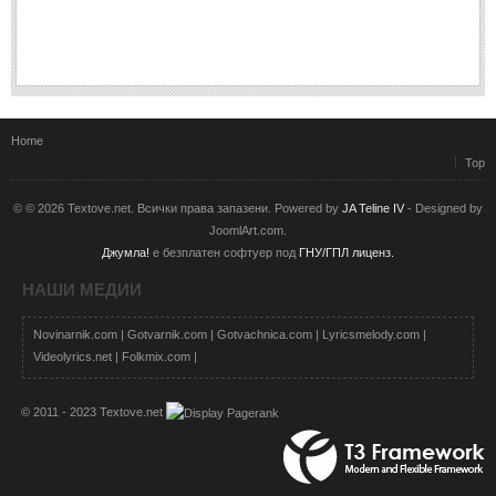
Home
Top
© © 2026 Textove.net. Всички права запазени. Powered by
JA Teline IV
- Designed by
JoomlArt.com.
Джумла!
е безплатен софтуер под
ГНУ/ГПЛ лиценз.
НАШИ МЕДИИ
Novinarnik.com
|
Gotvarnik.com
|
Gotvachnica.com
|
Lyricsmelody.com
|
Videolyrics.net
|
Folkmix.com
|
© 2011 - 2023 Textove.net