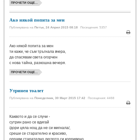
ПРОЧЕТИ ОЩЕ...
МИТОВЕ И ЛЕГЕНДИ
Ако някой попита за мен
България
(45)
Публикувана на
Петък, 24 Април 2015 08:18
Посещения: 5357
Гърция
(1)
Печа
Ако някой попита за мен
Италия
(1)
ти кажи, че съм тръгнала вчера,
Персия
(1)
да спасявам света огорчен
с нова тайна, разкошна вечеря.
Япония
(1)
ПРОЧЕТИ ОЩЕ...
ПОЖЕЛАНИЯ
Утринен тоалет
ПОЖЕЛАНИЯ
Публикувана на
Понеделник, 30 Март 2015 17:42
Посещения: 4468
Печа
Рожден ден
(4)
Каквото и да се случи -
Имен ден
(3)
сутрин рано се вдигай
/дори цяла нощ да не си мигнала/,
Осми март
(11)
среши се старателно и красиво,
Баба Марта
(4)
оправи старателно леглото си копривено,