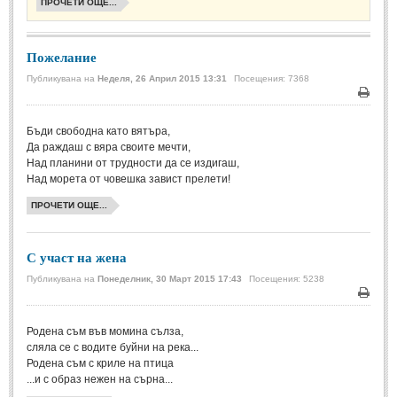
Стихове за Осми Март
(4)
ПРОЧЕТИ ОЩЕ...
Стихове за Мама
(16)
Пожелание
ТЕКСТОВЕ
Публикувана на
Неделя, 26 Април 2015 13:31
Посещения: 7368
Печа
ТЕКСТОВЕ
Бъди свободна като вятъра,
Да раждаш с вяра своите мечти,
Истории
(10)
Над планини от трудности да се издигаш,
Над морета от човешка завист прелети!
Разкази
(7)
ПРОЧЕТИ ОЩЕ...
Автори на Разкази
Басни
(2)
С участ на жена
Автори на Басни
Публикувана на
Понеделник, 30 Март 2015 17:43
Посещения: 5238
Печа
ПРИКАЗКИ
Родена съм във момина сълза,
сляла се с водите буйни на река...
Автори на приказки
Родена съм с криле на птица
...и с образ нежен на сърна...
Приказки на народите