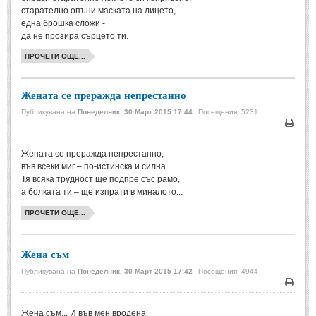
старателно опъни маската на лицето,
Свети Валентин
(19)
една брошка сложи -
да не прозира сърцето ти.
Нова Година
(6)
ПРОЧЕТИ ОЩЕ...
Коледа
(8)
Сватбa
(2)
Жената се преражда непрестанно
Публикувана на
Понеделник, 30 Март 2015 17:44
Посещения: 5231
SMS-И
Печа
SMS-И
Жената се преражда непрестанно,
във всеки миг – по-истинска и силна.
Тя всяка трудност ще подпре със рамо,
Любовни SMS-и
(38)
а болката ти – ще изпрати в миналото...
Забавни SMS-и
(3)
ПРОЧЕТИ ОЩЕ...
SMS-и за приятели
Жена съм
МЪДРОСТИ
Публикувана на
Понеделник, 30 Март 2015 17:42
Посещения: 4944
Печа
МЪДРОСТИ - КАТЕГОРИИ
Жена съм... И във мен вродена