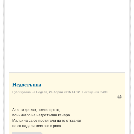
Спомени за приятели
(4)
ПОЕЗИЯ
СТИХОВЕ
Любовни стихове
(505)
Стихове с видео
(28)
Поезия - класика
(85)
Други стихове
(171)
Недостъпна
Стихове за Баба Марта
(6)
Публикувана на
Неделя, 26 Април 2015 14:12
Посещения: 5498
Коледа и Нова Година
(7)
Печат
Аз съм крехко, нежно цвете,
ОСМИ МАРТ
поникнало на недостъпна канара.
Малцина са се протягали да го откъснат,
Стихове за Жената
(33)
но са падали жестоко в рова.