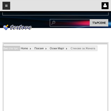
08
09
2026
Нови:
Надежда...
НАЧАЛО
ПОТРЕБИТЕЛСКИ СТРАНИЦИ
Страница за вход
Регистрация
Вие сте тук:
Home
Поезия
Осми Март
Стихове за Жената
Потребителски профил
Интелигентно търсене
СПОМЕНИ
СПОМЕНИ
Забавни спомени
(11)
Любовни спомени
(37)
Тъжни спомени
(19)