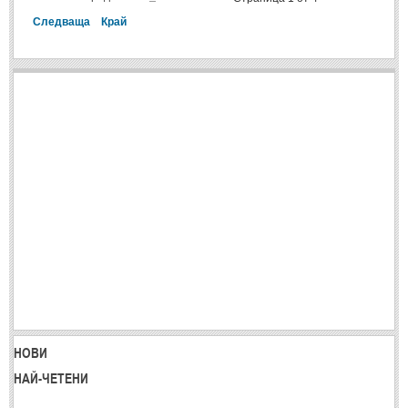
Post: 28 Юни 2018
Следваща
Край
Пилето
Post: 28 Юни 2018
СПОДЕЛЕНО
СПОДЕЛЕНО
Забавно
(10)
Любопитно
(7)
Отражения
(29)
Какво е любовта?
(40)
Непоискани съвети
(31)
НОВИ
НАЙ-ЧЕТЕНИ