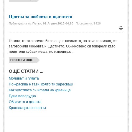
Мъдри мисли
(55)
Мъдрости за живота
(10)
Притча за любовта и щастието
Мъдрости за любовта
(27)
Публикувана на
Петък, 03 Април 2015 04:30
Посещения: 3426
Печа
Мъдрости за щастието
(5)
Някога, когато всичко било още в началото, но вече го имало, се
Мъдрости за приятелството
(8)
заговорили Любовта и Щастието. Обикновено си говорели като
Мъдрости на велики хора
(41)
приятели хубави неща, но изведнъж ...
Древногръцки афоризми
(42)
ПРОЧЕТИ ОЩЕ...
Древноримски афоризми
(21)
ОЩЕ СТАТИИ ...
Моливът и гумата
ФИЛОСОФИЯ
По-красива е тази, която ти харесваш
Как чувствата си играли на криеница
Една пеперудка
ФИЛОСОФИЯ
Облачето и дюната
Красавицата и поетът
Философски мисли
(19)
Житейска философия
(83)
Философия на любовта
(9)