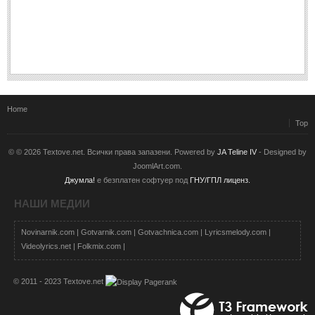
Home
Top
© © 2026 Textove.net. Всички права запазени. Powered by
JA Teline IV
- Designed by
JoomlArt.com.
Джумла!
е безплатен софтуер под
ГНУ/ГПЛ лиценз.
НАШИ МЕДИИ
Novinarnik.com
|
Gotvarnik.com
|
Gotvachnica.com
|
Lyricsmelody.com
|
Videolyrics.net
|
Folkmix.com
|
© 2011 - 2023 Textove.net