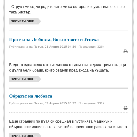
- Струва ми се, че родителите ми са остарели и умът им вече не е
Свети Валентин
(19)
така бистър.
Нова Година
(6)
ПРОЧЕТИ ОЩЕ...
Коледа
(8)
Сватбa
(2)
Притча за Любовта, Богатството и Успеха
Публикувана на
Петък, 03 Април 2015 04:30
Посещения: 3264
SMS-И
Печа
Веднъж една жена като излизала от дома си видяла трима старци
SMS-И
с дълги бели бради, които седели пред входа на къщата.
ПРОЧЕТИ ОЩЕ...
Любовни SMS-и
(38)
Забавни SMS-и
(3)
Образът на любовта
SMS-и за приятели
Публикувана на
Петък, 03 Април 2015 04:32
Посещения: 3312
Печа
МЪДРОСТИ
Един странник по пътя си срещнал в пустинята Маджнун и
обърнал внимание на това, че той непрестанно разговаря с някого.
МЪДРОСТИ - КАТЕГОРИИ
ПРОЧЕТИ ОЩЕ...