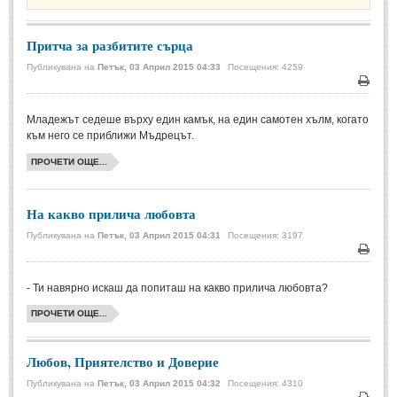
Стихове за Осми Март
(4)
Стихове за Мама
(16)
Притча за разбитите сърца
Публикувана на
Петък, 03 Април 2015 04:33
Посещения: 4259
ТЕКСТОВЕ
Печа
ТЕКСТОВЕ
Младежът седеше върху един камък, на един самотен хълм, когато
към него се приближи Мъдрецът.
Истории
(10)
ПРОЧЕТИ ОЩЕ...
Разкази
(7)
На какво прилича любовта
Автори на Разкази
Публикувана на
Петък, 03 Април 2015 04:31
Посещения: 3197
Басни
(2)
Печа
Автори на Басни
- Ти навярно искаш да попиташ на какво прилича любовта?
ПРИКАЗКИ
ПРОЧЕТИ ОЩЕ...
Автори на приказки
Любов, Приятелство и Доверие
Приказки на народите
Публикувана на
Петък, 03 Април 2015 04:32
Посещения: 4310