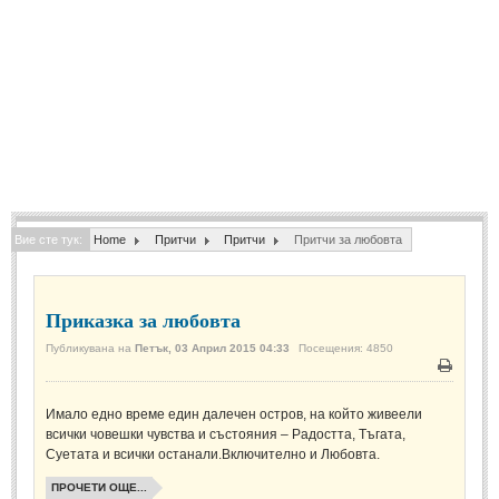
Спомени за приятели
(4)
ПОЕЗИЯ
СТИХОВЕ
Любовни стихове
(505)
Стихове с видео
(28)
Вие сте тук:
Home
Притчи
Притчи
Притчи за любовта
Поезия - класика
(85)
Други стихове
(171)
Приказка за любовта
Стихове за Баба Марта
(6)
Публикувана на
Петък, 03 Април 2015 04:33
Посещения: 4850
Коледа и Нова Година
(7)
Печат
Имало едно време един далечен остров, на който живеели
ОСМИ МАРТ
всички човешки чувства и състояния – Радостта, Тъгата,
Суетата и всички останали.Включително и Любовта.
Стихове за Жената
(33)
ПРОЧЕТИ ОЩЕ...