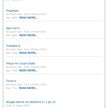
Post: 28 Юни 2018
Пилето
Надежда
By:
Super User
Post: 28 Юни 2018
Post: 28 Юни 2018
READ MORE...
Hits: 6963
СПОДЕЛЕНО
Щастието
By:
Super User
Post: 28 Юни 2018
READ MORE...
Hits: 8690
СПОДЕЛЕНО
Усмивката
Забавно
(10)
By:
Super User
Post: 28 Юни 2018
READ MORE...
Hits: 7286
Любопитно
(7)
Нищо не съществува
Отражения
(29)
By:
Super User
Post: 28 Юни 2018
READ MORE...
Hits: 7356
Какво е любовта?
(40)
Непоискани съвети
(31)
Пилето
By:
Super User
Post: 28 Юни 2018
READ MORE...
Hits: 7711
Мъдри мисли за любовта от 1 до 10
Post: 01 Април 2015