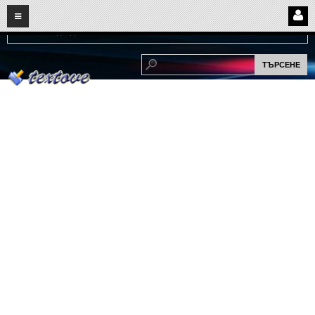
08
07
2026
Нови:
Надежда...
НАЧАЛО
ПОТРЕБИТЕЛСКИ СТРАНИЦИ
Страница за вход
Регистрация
Потребителски профил
Интелигентно търсене
СПОМЕНИ
СПОМЕНИ
Забавни спомени
(11)
Любовни спомени
(37)
Тъжни спомени
(19)