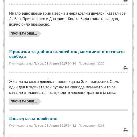
Печа
МИТОВЕ И ЛЕГЕНДИ
Имало едно време трима верни и неразделни другари. Казвали се
Любов, Приятелство и Доверие... Когато били тримата заедно,
всичко било прекрасно.
България
(45)
ПРОЧЕТИ ОЩЕ...
Гърция
(1)
Италия
(1)
Приказка за добрия вълшебник, момичето и неговата
Персия
(1)
свобода
Публикувана на
Петък, 03 Април 2015 04:30
Посещения: 3206
Япония
(1)
Печа
ПОЖЕЛАНИЯ
Живяла на света девойка – пленница на Злия магьосник. Само
един ден в годината той пускал на свобода момичето и то се
качвало в планината – там, където човешки крак не е стъпвал.
ПОЖЕЛАНИЯ
ПРОЧЕТИ ОЩЕ...
Рожден ден
(4)
Погледът на влюбения
Имен ден
(3)
Публикувана на
Петък, 03 Април 2015 04:32
Посещения: 4261
Осми март
(11)
Печа
Баба Марта
(4)