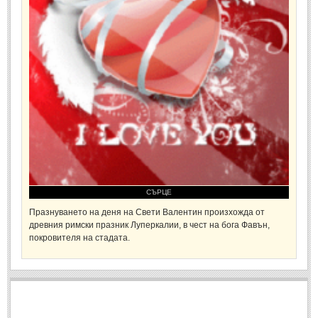
Спомени за приятели
(4)
ПОЕЗИЯ
СТИХОВЕ
Любовни стихове
(505)
Стихове с видео
(28)
Поезия - класика
(85)
Други стихове
(171)
СЪРЦЕ
Стихове за Баба Марта
(6)
Празнуването на деня на Свети Валентин произ­хожда от
древния рим­ски празник Луперкалии, в чест на бога Фавън,
Коледа и Нова Година
(7)
покровителя на стадата.
ОСМИ МАРТ
Стихове за Жената
(33)