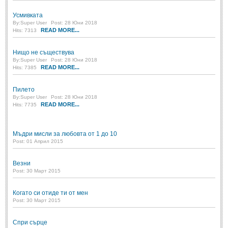
Усмивката
МИТОВЕ И ЛЕГЕНДИ
By:
Super User
Post: 28 Юни 2018
READ MORE...
Hits: 7313
България
(45)
Нищо не съществува
Гърция
(1)
By:
Super User
Post: 28 Юни 2018
READ MORE...
Hits: 7385
Италия
(1)
Пилето
Персия
(1)
By:
Super User
Post: 28 Юни 2018
READ MORE...
Hits: 7735
Япония
(1)
ПОЖЕЛАНИЯ
Мъдри мисли за любовта от 1 до 10
Post: 01 Април 2015
ПОЖЕЛАНИЯ
Везни
Post: 30 Март 2015
Рожден ден
(4)
Когато си отиде ти от мен
Имен ден
(3)
Post: 30 Март 2015
Осми март
(11)
Спри сърце
Баба Марта
(4)