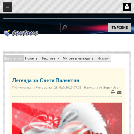
08
09
2026
Нови:
Надежда...
НАЧАЛО
ПОТРЕБИТЕЛСКИ СТРАНИЦИ
Страница за вход
Регистрация
Вие сте тук:
Home
Текстове
Митове и легенди
Италия
Потребителски профил
Интелигентно търсене
Легенда за Свети Валентин
СПОМЕНИ
Публикувана на
Четвъртък, 28 Май 2015 07:33
Написана от
Super User
Печат
Е-
СПОМЕНИ
мейл
Забавни спомени
(11)
Любовни спомени
(37)
Тъжни спомени
(19)