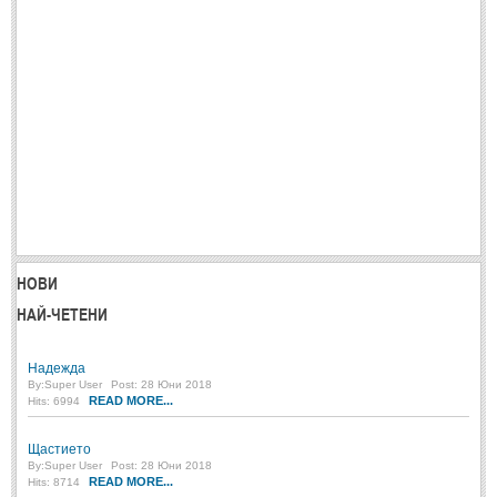
Стихове за Осми Март
(4)
Стихове за Мама
(16)
ТЕКСТОВЕ
ТЕКСТОВЕ
Истории
(10)
Разкази
(7)
Автори на Разкази
НОВИ
Басни
(2)
НАЙ-ЧЕТЕНИ
Автори на Басни
Надежда
By:
Super User
Post: 28 Юни 2018
ПРИКАЗКИ
READ MORE...
Hits: 6994
Автори на приказки
Щастието
By:
Super User
Post: 28 Юни 2018
Приказки на народите
READ MORE...
Hits: 8714