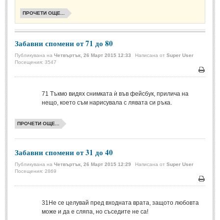
Стихове за Осми Март
(4)
ПРОЧЕТИ ОЩЕ...
Стихове за Мама
(16)
ТЕКСТОВЕ
Забавни спомени от 71 до 80
Публикувана на
Четвъртък, 26 Март 2015 12:33
Написана от
Super User
Посещения: 3547
ТЕКСТОВЕ
Печа
Истории
(10)
71
Тъкмо видях снимката ѝ във фейсбук, прилича на
Разкази
(7)
нещо, което съм нарисувала с лявата си ръка.
Автори на Разкази
ПРОЧЕТИ ОЩЕ...
Басни
(2)
Автори на Басни
Забавни спомени от 31 до 40
Публикувана на
Четвъртък, 26 Март 2015 12:29
Написана от
Super User
Посещения: 2869
ПРИКАЗКИ
Печа
Автори на приказки
31
Не се целувай пред входната врата, защото любовта
може и да е сляпа, но съседите не са!
Приказки на народите