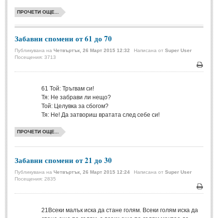
ПРОЧЕТИ ОЩЕ...
МИТОВЕ И ЛЕГЕНДИ
Забавни спомени от 61 до 70
България
(45)
Публикувана на
Четвъртък, 26 Март 2015 12:32
Написана от
Super User
Гърция
(1)
Посещения: 3713
Италия
(1)
Печа
Персия
(1)
61
Той: Тръгвам си!
Тя: Не забрави ли нещо?
Япония
(1)
Той: Целувка за сбогом?
Тя: Не! Да затвориш вратата след себе си!
ПОЖЕЛАНИЯ
ПРОЧЕТИ ОЩЕ...
ПОЖЕЛАНИЯ
Забавни спомени от 21 до 30
Рожден ден
(4)
Публикувана на
Четвъртък, 26 Март 2015 12:24
Написана от
Super User
Посещения: 2835
Имен ден
(3)
Печа
Осми март
(11)
21
Всеки малък иска да стане голям. Всеки голям иска да
Баба Марта
(4)