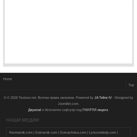
Home
Top
© © 2026 Textove.net. Всички права запазени. Powered by
JA Teline IV
- Designed by
JoomlArt.com.
Джумла!
е безплатен софтуер под
ГНУ/ГПЛ лиценз.
НАШИ МЕДИИ
Novinarnik.com
|
Gotvarnik.com
|
Gotvachnica.com
|
Lyricsmelody.com
|