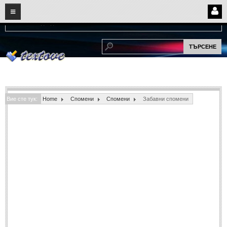
08
08
2026
Нови:
Надежда...
НАЧАЛО
ПОТРЕБИТЕЛСКИ СТРАНИЦИ
Страница за вход
Регистрация
Вие сте тук:
Home
Спомени
Спомени
Забавни спомени
Потребителски профил
Интелигентно търсене
СПОМЕНИ
СПОМЕНИ
Забавни спомени
(11)
Любовни спомени
(37)
Тъжни спомени
(19)