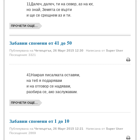
11
Далеч, далеч, ти на север, аз на юг,
Мъдри мисли
(55)
но знай, Земята се върти
и ще се срещнем аз и ти.
Мъдрости за живота
(10)
Мъдрости за любовта
(27)
ПРОЧЕТИ ОЩЕ...
Мъдрости за щастието
(5)
Забавни спомени от 41 до 50
Мъдрости за приятелството
(8)
Публикувана на
Четвъртък, 26 Март 2015 12:30
Написана от
Super User
Мъдрости на велики хора
(41)
Посещения: 3321
Древногръцки афоризми
(42)
Печа
Древноримски афоризми
(21)
41
Накрая писалката оставям,
на теб я подарявам
и на отговор се надявам,
ФИЛОСОФИЯ
разбира се, ако заслужавам.
ПРОЧЕТИ ОЩЕ...
ФИЛОСОФИЯ
Философски мисли
(19)
Забавни спомени от 1 до 10
Житейска философия
(83)
Публикувана на
Четвъртък, 26 Март 2015 12:21
Написана от
Super User
Посещения: 2869
Философия на любовта
(9)