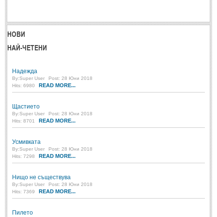
Post: 28 Юни 2018
Пилето
Post: 28 Юни 2018
НОВИ
НАЙ-ЧЕТЕНИ
СПОДЕЛЕНО
Надежда
СПОДЕЛЕНО
By:
Super User
Post: 28 Юни 2018
READ MORE...
Hits: 6980
Забавно
(10)
Щастието
Любопитно
(7)
By:
Super User
Post: 28 Юни 2018
READ MORE...
Hits: 8701
Отражения
(29)
Усмивката
Какво е любовта?
(40)
By:
Super User
Post: 28 Юни 2018
READ MORE...
Hits: 7298
Непоискани съвети
(31)
Нищо не съществува
By:
Super User
Post: 28 Юни 2018
READ MORE...
Hits: 7369
Пилето