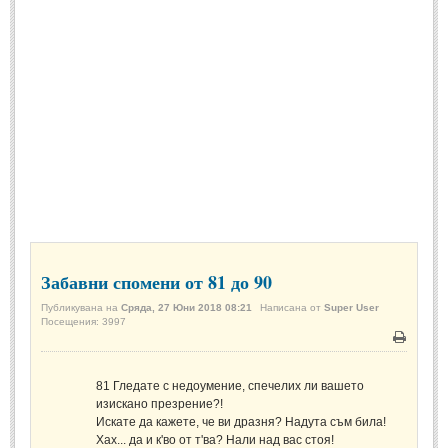
Спомени за приятели
(4)
ПОЕЗИЯ
СТИХОВЕ
Любовни стихове
(505)
Стихове с видео
(28)
Поезия - класика
(85)
Други стихове
(171)
Забавни спомени от 81 до 90
Стихове за Баба Марта
(6)
Публикувана на
Сряда, 27 Юни 2018 08:21
Написана от
Super User
Коледа и Нова Година
(7)
Посещения: 3997
Печат
ОСМИ МАРТ
81
Гледате с недоумение, спечелих ли вашето
изискано презрение?!
Стихове за Жената
(33)
Искате да кажете, че ви дразня? Надута съм била!
Хах... да и к'во от т'ва? Нали над вас стоя!