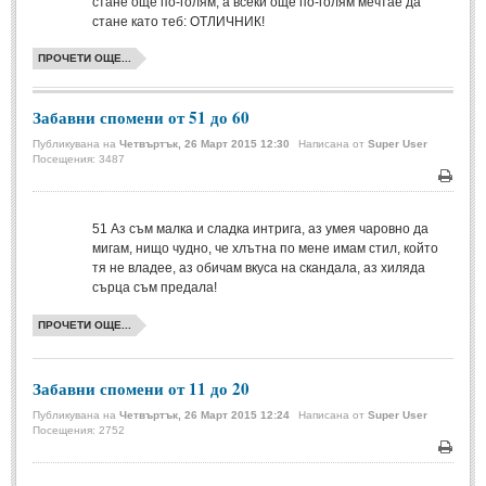
стане още по-голям, а всеки още по-голям мечтае да
стане като теб: ОТЛИЧНИК!
Свети Валентин
(19)
ПРОЧЕТИ ОЩЕ...
Нова Година
(6)
Коледа
(8)
Забавни спомени от 51 до 60
Сватбa
(2)
Публикувана на
Четвъртък, 26 Март 2015 12:30
Написана от
Super User
Посещения: 3487
SMS-И
Печа
51
Аз съм малка и сладка интрига, аз умея чаровно да
SMS-И
мигам, нищо чудно, че хлътна по мене имам стил, който
тя не владее, аз обичам вкуса на скандала, аз хиляда
Любовни SMS-и
(38)
сърца съм предала!
Забавни SMS-и
(3)
ПРОЧЕТИ ОЩЕ...
SMS-и за приятели
Забавни спомени от 11 до 20
МЪДРОСТИ
Публикувана на
Четвъртък, 26 Март 2015 12:24
Написана от
Super User
Посещения: 2752
МЪДРОСТИ - КАТЕГОРИИ
Печа