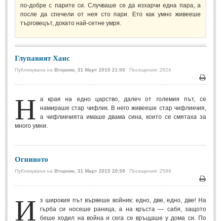
Стихове за Осми Март
(4)
по-добре с парите си. Случваше се да изхарчи една пара, а
после да спечели от нея сто пари. Ето как умно живееше
Стихове за Мама
(16)
търговецът, докато най-сетне умря.
ТЕКСТОВЕ
Глупавият Ханс
ТЕКСТОВЕ
Публикувана на
Вторник, 31 Март 2015 21:00
Посещения: 2824
Печа
Истории
(10)
Н
а края на едно царство, далеч от големия път, се
Разкази
(7)
намираше стар чифлик. В него живееше стар чифликчия,
а чифликчията имаше двама сина, които се смятаха за
Автори на Разкази
много умни.
Басни
(2)
Автори на Басни
Огнивото
Публикувана на
Вторник, 31 Март 2015 20:58
Посещения: 2599
ПРИКАЗКИ
Печа
И
Автори на приказки
з широкия път вървеше войник: едно, две, едно, две! На
гърба си носеше раница, а на кръста — сабя, защото
Приказки на народите
беше ходил на война и сега се връщаше у дома си. По