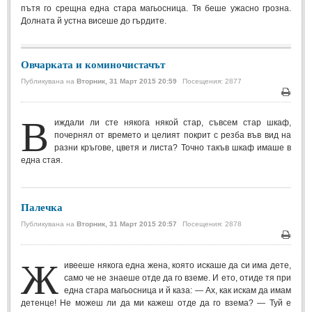
пътя го срещна една стара магьосница. Тя беше ужасно грозна.
Долната й устна висеше до гърдите.
МИТОВЕ И ЛЕГЕНДИ
България
(45)
Овчарката и коминочистачът
Гърция
(1)
Публикувана на
Вторник, 31 Март 2015 20:59
Посещения: 2877
Италия
(1)
Печа
В
иждали ли сте някога някой стар, съвсем стар шкаф,
Персия
(1)
почернял от времето и целият покрит с резба във вид на
Япония
(1)
разни кръгове, цветя и листа? Точно такъв шкаф имаше в
една стая.
ПОЖЕЛАНИЯ
Палечка
ПОЖЕЛАНИЯ
Публикувана на
Вторник, 31 Март 2015 20:57
Посещения: 2878
Рожден ден
(4)
Печа
Ж
ивееше някога една жена, която искаше да си има дете,
Имен ден
(3)
само че не знаеше отде да го вземе. И ето, отиде тя при
Осми март
(11)
една стара магьосница и й каза: — Ах, как искам да имам
детенце! Не можеш ли да ми кажеш отде да го взема? — Туй е
Баба Марта
(4)