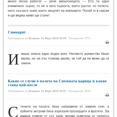
много лесна работа! — рече магьосницата. — Ето ти едно
ечемичено зърно; то не е като зърната, които растат по полето,
Свети Валентин
(19)
нито пък като ония, които хвърлят на кокошките. Посей го в саксия
Нова Година
(6)
и ще видиш какво ще стане!
Коледа
(8)
Свинарят
Сватбa
(2)
Публикувана на
Вторник, 31 Март 2015 20:59
Посещения: 2757
SMS-И
Печа
И
маше някога един беден княз. Неговото княжество беше
SMS-И
малко, но не пък толкова малко, че той да не може да се
ожени.
Любовни SMS-и
(38)
Забавни SMS-и
(3)
Какво се случи в палата на Снежната царица и какво
стана най-после
SMS-и за приятели
Публикувана на
Вторник, 31 Март 2015 20:57
Посещения: 2876
МЪДРОСТИ
Печа
С
тените на палата бяха направени от навеян сняг, а
МЪДРОСТИ - КАТЕГОРИИ
буйните ветрове бяха изрязали прозорците и вратите. Тук
имаше повече от сто зали, всички осветени от силното