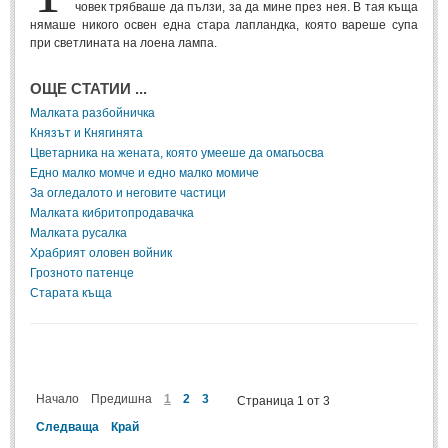
човек трябваше да пълзи, за да мине през нея. В тая къща
нямаше никого освен една стара лапландка, която вареше супа
ПРИТЧИ
при светлината на лоена лампа.
ПРИТЧИ
ОЩЕ СТАТИИ ...
Малката разбойничка
Притчи за живота
(106)
Князът и Княгинята
Цветарника на жената, която умееше да омагьосва
Притчи за любовта
(15)
Едно малко момче и едно малко момиче
За огледалото и неговите частици
Притчи за приятелството
(9)
Малката кибритопродавачка
Малката русалка
LATEST NEWS
Храбрият оловен войник
Грозното патенце
Надежда
Старата къща
Post: 28 Юни 2018
Щастието
Post: 28 Юни 2018
Усмивката
Начало
Предишна
1
2
3
Страница 1 от 3
Post: 28 Юни 2018
Следваща
Край
Нищо не съществува