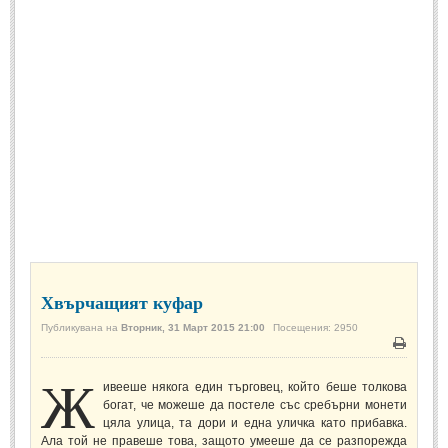
Спомени за приятели
(4)
ПОЕЗИЯ
СТИХОВЕ
Любовни стихове
(505)
Стихове с видео
(28)
Поезия - класика
(85)
Други стихове
(171)
Стихове за Баба Марта
(6)
Хвърчащият куфар
Коледа и Нова Година
(7)
Публикувана на
Вторник, 31 Март 2015 21:00
Посещения: 2950
Печат
Ж
ОСМИ МАРТ
ивееше някога един търговец, който беше толкова
богат, че можеше да постеле със сребърни монети
Стихове за Жената
(33)
цяла улица, та дори и една уличка като прибавка.
Ала той не правеше това, защото умееше да се разпорежда