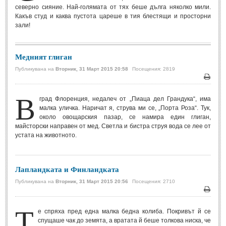
северно сияние. Най-голямата от тях беше дълга няколко мили.
Мъдри мисли
(55)
Какъв студ и каква пустота цареше в тия блестящи и просторни
Мъдрости за живота
(10)
зали!
Мъдрости за любовта
(27)
Медният глиган
Мъдрости за щастието
(5)
Публикувана на
Вторник, 31 Март 2015 20:58
Посещения: 2819
Мъдрости за приятелството
(8)
Печа
Мъдрости на велики хора
(41)
В
град Флоренция, недалеч от „Пиаца дел Грандука“, има
Древногръцки афоризми
(42)
малка уличка. Наричат я, струва ми се, „Порта Роза“. Тук,
около овощарския пазар, се намира един глиган,
Древноримски афоризми
(21)
майсторски направен от мед. Светла и бистра струя вода се лее от
устата на животното.
ФИЛОСОФИЯ
ФИЛОСОФИЯ
Лапландката и Финландката
Публикувана на
Вторник, 31 Март 2015 20:56
Посещения: 2710
Философски мисли
(19)
Печа
Т
Житейска философия
(83)
е спряха пред една малка бедна колиба. Покривът й се
спущаше чак до земята, а вратата й беше толкова ниска, че
Философия на любовта
(9)