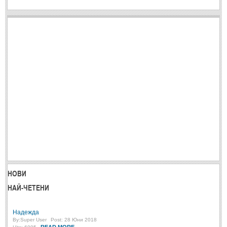
Post: 28 Юни 2018
Пилето
Post: 28 Юни 2018
СПОДЕЛЕНО
СПОДЕЛЕНО
Забавно
(10)
Любопитно
(7)
Отражения
(29)
Какво е любовта?
(40)
Непоискани съвети
(31)
НОВИ
НАЙ-ЧЕТЕНИ
Надежда
By:
Super User
Post: 28 Юни 2018