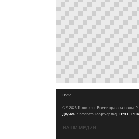
Home
© © 2026 Textove.net. Всички права запазени. 
Джумла!
е безплатен софтуер под
ГНУ/ГПЛ лице
НАШИ МЕДИИ