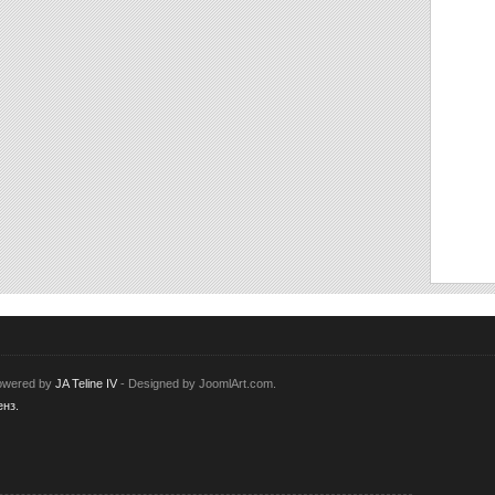
Powered by
JA Teline IV
- Designed by JoomlArt.com.
нз.