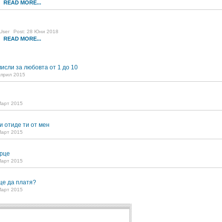
READ MORE...
6
User
Post: 28 Юни 2018
READ MORE...
1
исли за любовта от 1 до 10
Април 2015
Март 2015
и отиде ти от мен
Март 2015
рце
Март 2015
ще да платя?
Март 2015