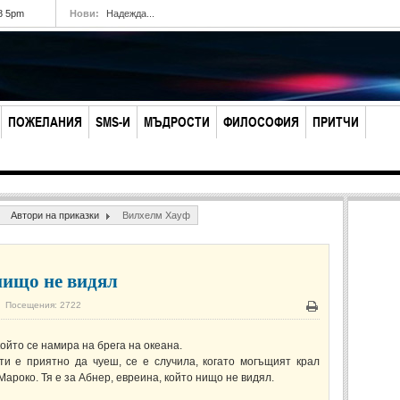
8 5pm
Нови:
Надежда...
ПОЖЕЛАНИЯ
SMS-И
МЪДРОСТИ
ФИЛОСОФИЯ
ПРИТЧИ
Автори на приказки
Вилхелм Хауф
нищо не видял
Посещения: 2722
Печат
 който се намира на брега на океана.
ти е приятно да чуеш, се е случила, когато могъщият крал
роко. Тя е за Абнер, евреина, който нищо не видял.