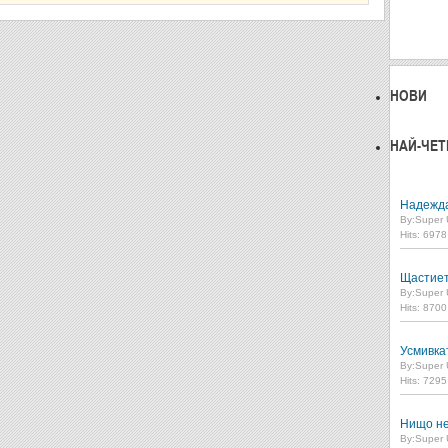
НОВИ
НАЙ-ЧЕТ
Надежд
By:
Super 
Hits: 697
Щастие
By:
Super 
Hits: 870
Усмивка
By:
Super 
Hits: 729
Нищо не
By:
Super 