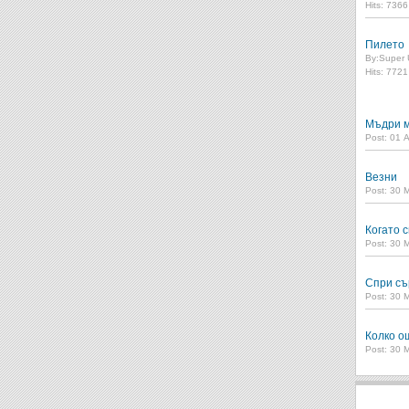
Hits: 736
Пилето
By:
Super 
Hits: 772
Мъдри м
Post: 01 
Везни
Post: 30 
Когато с
Post: 30 
Спри съ
Post: 30 
Колко о
Post: 30 