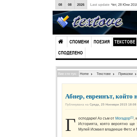
08
08
2026
Last update
Чет, 28 Юни 201
СПОМЕНИ
ПОЕЗИЯ
ТЕКСТОВЕ
СПОДЕЛЕНО
Вие сте тук:
Home
Текстове
Приказки
Абнер, евреинът, който 
Публикувана на
Сряда, 25 Ноември 2015 18:08
Г
(1)
осподарю! Аз съм от
Могадор
,
Историята, която вероятно ще 
Мулей Исмаел владееше Фетс и Ма