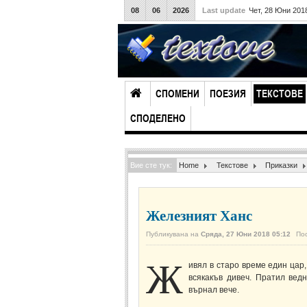
08
06
2026
Last update
Чет, 28 Юни 201
СПОМЕНИ
ПОЕЗИЯ
ТЕКСТОВЕ
СПОДЕЛЕНО
Вие сте тук:
Home
Текстове
Приказки
Железният Ханс
Публикувана на
Сряда, 27 Юни 2018 05:12
По
Ж
ивял в старо време един цар
всякакъв дивеч. Пратил вед
върнал вече.