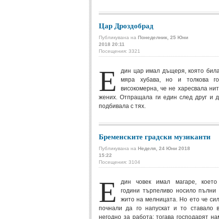
Цар Дроздобрад
Публикувана на
Понеделник, 25 Юни
2018 20:11
Посещения: 3321
Е
дин цар имал дъщеря, която бил
мяра хубава, но и толкова г
високомерна, че не харесвала ни
жених. Отпращала ги един след друг и 
подбивала с тях.
Бременските градски музиканти
Публикувана на
Неделя, 24 Юни 2018
15:22
Посещения: 3104
Е
дин човек имал магаре, което
години търпеливо носило пълни 
жито на мелницата. Но ето че си
почнали да го напускат и то ставало в
негодно за работа: тогава господарят н