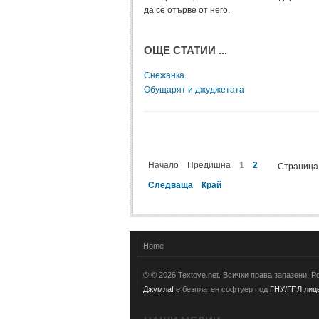
да се отърве от него.
ОЩЕ СТАТИИ ...
Снежанка
Обущарят и джуджетата
Начало
Предишна
1
2
Страница 
Следваща
Край
Home
© © 2026 Textove.net. Всички права запазени. 
Джумла!
е безплатен софтуер под
ГНУ/ГПЛ лице