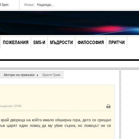
8 5pm
Нови:
Надежда...
ПОЖЕЛАНИЯ
SMS-И
МЪДРОСТИ
ФИЛОСОФИЯ
ПРИТЧИ
Автори на приказки
Братя Грим
сещения: 3788
Печат
, край двореца на който имало обширна гора, дето се срещал
нъж царят един ловец да му убие сърна, но ловецът не се