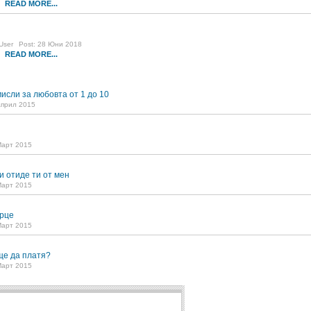
READ MORE...
6
User
Post: 28 Юни 2018
READ MORE...
5
исли за любовта от 1 до 10
Април 2015
Март 2015
и отиде ти от мен
Март 2015
рце
Март 2015
ще да платя?
Март 2015