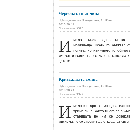
Червената шапчица
Публикувана на
Понеделник, 25 Юни
2018 20:41
Посещения: 3370
И
мало някога едно малко с
момиченце. Всеки го обиквал о
поглед, но най-много го обича
му, която всеки път се чудела какво да 
детето.
Кристалната топка
Публикувана на
Понеделник, 25 Юни
2018 20:24
Посещения: 3379
И
мало в старо време една магьо
трима сина, които много се обич
старицата не им се доверя
мислела, че се стремят да откраднат силат