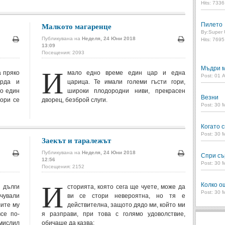
Hits: 733
Малкото магаренце
Пилето
By:
Super 
Публикувана на
Неделя, 24 Юни 2018
Hits: 769
13:09
Печат
Печат
Посещения: 2093
И
Мъдри м
а пряко
мало едно време един цар и една
Post: 01 
орда и
царица. Те имали големи гъсти гори,
то един
широки плодородни ниви, прекрасен
Везни
дори се
дворец, безброй слуги.
Post: 30 
Когато с
Post: 30 
Заекът и таралежът
Публикувана на
Неделя, 24 Юни 2018
Спри съ
12:56
Печат
Печат
Post: 30 
Посещения: 2152
И
Колко о
 дълги
сторията, която сега ще чуете, може да
Post: 30 
чували
ви се стори невероятна, но тя е
лите му
действителна, защото дядо ми, който ми
се по-
я разправи, при това с голямо удоволствие,
амислил
обичаше да казва: