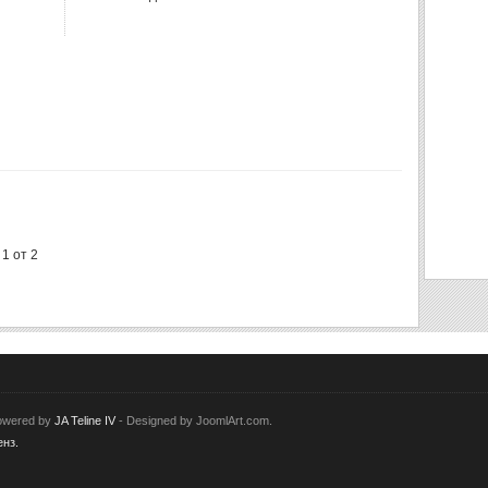
1 от 2
Powered by
JA Teline IV
- Designed by JoomlArt.com.
нз.