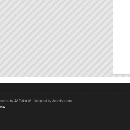
Powered by
JA Teline IV
- Designed by JoomlArt.com.
нз.