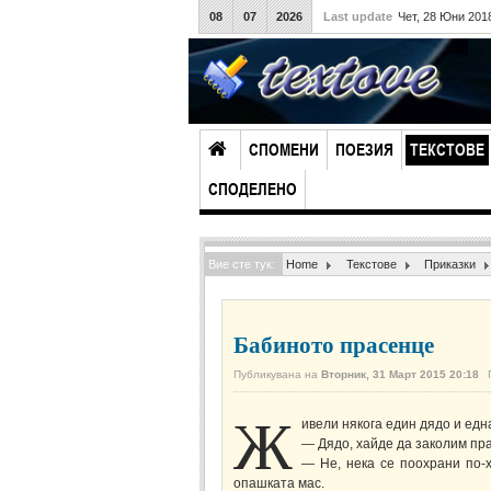
08
07
2026
Last update
Чет, 28 Юни 201
СПОМЕНИ
ПОЕЗИЯ
ТЕКСТОВЕ
СПОДЕЛЕНО
Вие сте тук:
Home
Текстове
Приказки
Бабиното прасенце
Публикувана на
Вторник, 31 Март 2015 20:18
Ж
ивели някога един дядо и едн
— Дядо, хайде да заколим пр
— Не, нека се поохрани по-х
опашката мас.