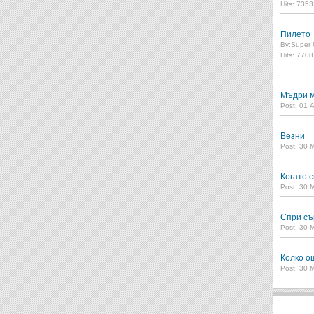
Hits: 735
Пилето
By:
Super 
Hits: 770
Мъдри м
Post: 01 
Везни
Post: 30 
Когато с
Post: 30 
Спри съ
Post: 30 
Колко о
Post: 30 