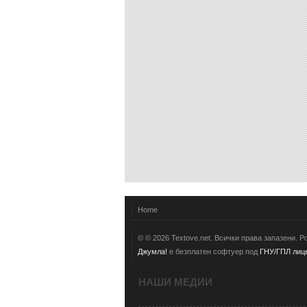
Home
© © 2026 Textove.net. Всички права запазени. 
Джумла!
е безплатен софтуер под
ГНУ/ГПЛ лице
НАШИ МЕДИИ