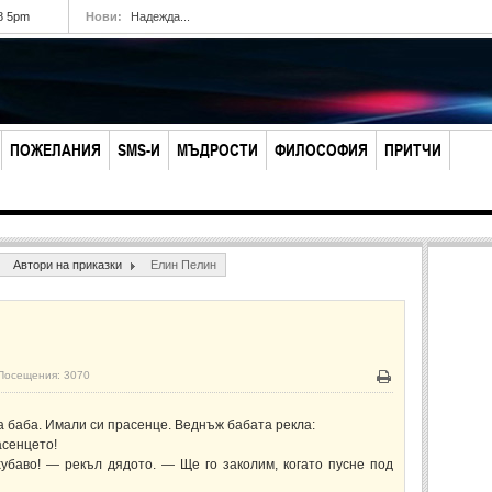
8 5pm
Нови:
Надежда...
ПОЖЕЛАНИЯ
SMS-И
МЪДРОСТИ
ФИЛОСОФИЯ
ПРИТЧИ
Автори на приказки
Елин Пелин
Посещения: 3070
Печат
а баба. Имали си прасенце. Веднъж бабата рекла:
асенцето!
убаво! — рекъл дядото. — Ще го заколим, когато пусне под