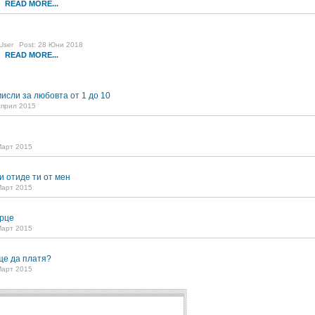
READ MORE...
3
User
Post: 28 Юни 2018
READ MORE...
8
исли за любовта от 1 до 10
Април 2015
Март 2015
и отиде ти от мен
Март 2015
рце
Март 2015
ще да платя?
Март 2015