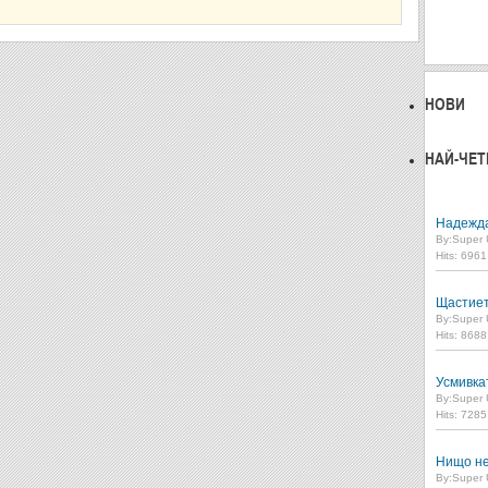
НОВИ
НАЙ-ЧЕТ
Надежд
By:
Super 
Hits: 696
Щастие
By:
Super 
Hits: 868
Усмивка
By:
Super 
Hits: 728
Нищо не
By:
Super 