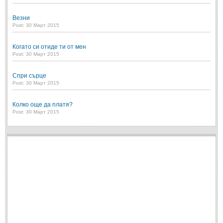
Везни
МИТОВЕ И ЛЕГЕНДИ
Post: 30 Март 2015
България
(45)
Когато си отиде ти от мен
Post: 30 Март 2015
Гърция
(1)
Италия
(1)
Спри сърце
Post: 30 Март 2015
Персия
(1)
Япония
(1)
Колко още да платя?
Post: 30 Март 2015
ПОЖЕЛАНИЯ
ПОЖЕЛАНИЯ
Рожден ден
(4)
Имен ден
(3)
Осми март
(11)
Баба Марта
(4)