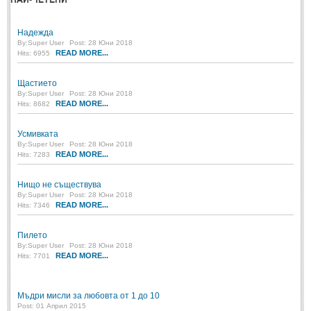
Стихове за Осми Март
(4)
Стихове за Мама
(16)
Надежда
By:
Super User
Post: 28 Юни 2018
READ MORE...
ТЕКСТОВЕ
Hits: 6955
Щастието
ТЕКСТОВЕ
By:
Super User
Post: 28 Юни 2018
READ MORE...
Hits: 8682
Истории
(10)
Усмивката
Разкази
(7)
By:
Super User
Post: 28 Юни 2018
READ MORE...
Hits: 7283
Автори на Разкази
Нищо не съществува
Басни
(2)
By:
Super User
Post: 28 Юни 2018
READ MORE...
Hits: 7346
Автори на Басни
Пилето
ПРИКАЗКИ
By:
Super User
Post: 28 Юни 2018
READ MORE...
Hits: 7701
Автори на приказки
Мъдри мисли за любовта от 1 до 10
Приказки на народите
Post: 01 Април 2015