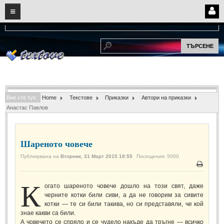
08
06
2026
Нови:
Надежда...
НАЧАЛО
ПОТРЕБИТЕЛСКИ СТРАНИЦИ
Страница за вход
Регистрация
Вие сте тук:
Home
Текстове
Приказки
Автори на приказки
Потребителски профил
Анастас Павлов
Интелигентно търсене
СПОМЕНИ
Шареното човече
Публикувана на
Вторник, 31 Март 2015 18:55
Посещения: 5000
СПОМЕНИ
Печат
К
огато шареното човече дошло на този свят, даже
Забавни спомени
(11)
черните котки били сиви, а да не говорим за сивите
Любовни спомени
котки — те си били такива, но си представяли, че кой
(37)
знае какви са били.
Тъжни спомени
(19)
А човечето се спряло и се чудело накъде да тръгне — всичко