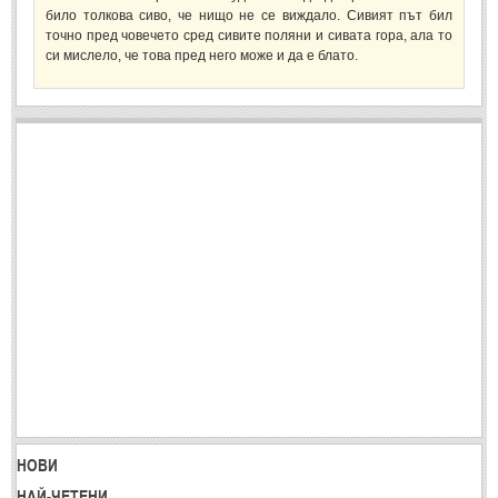
било толкова сиво, че нищо не се виждало. Сивият път бил
Спомени за приятели
(4)
точно пред човечето сред сивите поляни и сивата гора, ала то
си мислело, че това пред него може и да е блато.
ПОЕЗИЯ
СТИХОВЕ
Любовни стихове
(505)
Стихове с видео
(28)
Поезия - класика
(85)
Други стихове
(171)
Стихове за Баба Марта
(6)
Коледа и Нова Година
(7)
ОСМИ МАРТ
НОВИ
Стихове за Жената
(33)
НАЙ-ЧЕТЕНИ