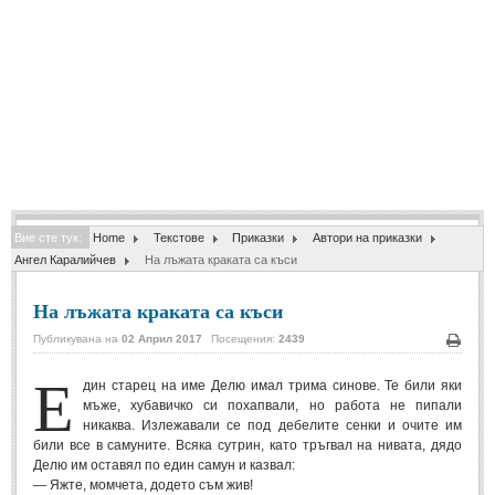
Спомени за приятели
(4)
ПОЕЗИЯ
СТИХОВЕ
Любовни стихове
(505)
Стихове с видео
(28)
Вие сте тук:
Home
Текстове
Приказки
Автори на приказки
Поезия - класика
(85)
Ангел Каралийчев
На лъжата краката са къси
Други стихове
(171)
На лъжата краката са къси
Стихове за Баба Марта
(6)
Публикувана на
02 Април 2017
Посещения:
2439
Коледа и Нова Година
(7)
Печа
Е
дин старец на име Делю имал трима синове. Те били яки
мъже, хубавичко си похапвали, но работа не пипали
ОСМИ МАРТ
никаква. Излежавали се под дебелите сенки и очите им
били все в самуните. Всяка сутрин, като тръгвал на нивата, дядо
Стихове за Жената
(33)
Делю им оставял по един самун и казвал:
— Яжте, момчета, додето съм жив!