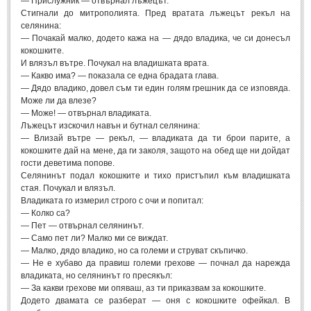
— Прислужник — отвърнал лъжецът.
Post: 28 Юни 2018
Стигнали до митрополията. Пред вратата лъжецът рекъл на
селянина:
Пилето
— Почакай малко, додето кажа на — дядо владика, че си донесъл
Post: 28 Юни 2018
кокошките.
И влязъл вътре. Почукал на владишката врата.
СПОДЕЛЕНО
— Какво има? — показала се една брадата глава.
— Дядо владико, довел съм ти един голям грешник да се изповяда.
Може ли да влезе?
СПОДЕЛЕНО
— Може! — отвърнал владиката.
Лъжецът изскочил навън и бутнал селянина:
— Влизай вътре — рекъл, — владиката да ти брои парите, а
Забавно
(10)
кокошките дай на мене, да ги заколя, защото на обед ще ни дойдат
Любопитно
(7)
гости деветима попове.
Селянинът подал кокошките и тихо пристъпил към владишката
Отражения
(29)
стая. Почукал и влязъл.
Владиката го измерил строго с очи и попитал:
Какво е любовта?
(40)
— Колко са?
— Пет — отвърнал селянинът.
Непоискани съвети
(31)
— Само пет ли? Малко ми се виждат.
— Малко, дядо владико, но са големи и струват скъпичко.
— Не е хубаво да правиш големи грехове — почнал да нарежда
владиката, но селянинът го пресякъл:
— За какви грехове ми опяваш, аз ти приказвам за кокошките.
Додето двамата се разберат — оня с кокошките офейкал. В