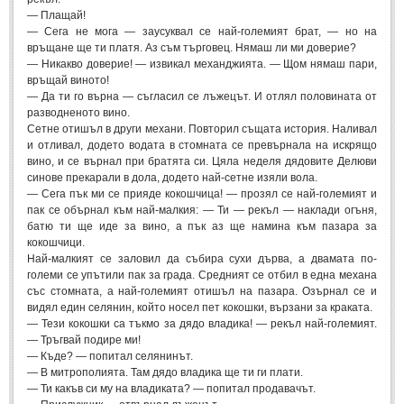
— Плащай!
ПРИТЧИ
— Сега не мога — заусуквал се най-големият брат, — но на
връщане ще ти платя. Аз съм търговец. Нямаш ли ми доверие?
— Никакво доверие! — извикал механджията. — Щом нямаш пари,
ПРИТЧИ
връщай виното!
— Да ти го върна — съгласил се лъжецът. И отлял половината от
разводненото вино.
Притчи за живота
(106)
Сетне отишъл в други механи. Повторил същата история. Наливал
и отливал, додето водата в стомната се превърнала на искрящо
Притчи за любовта
(15)
вино, и се върнал при братята си. Цяла неделя дядовите Делюви
Притчи за приятелството
(9)
синове прекарали в дола, додето най-сетне изяли вола.
— Сега пък ми се прияде кокошчица! — прозял се най-големият и
пак се обърнал към най-малкия: — Ти — рекъл — наклади огъня,
LATEST NEWS
батю ти ще иде за вино, а пък аз ще намина към пазара за
кокошчици.
Най-малкият се заловил да събира сухи дърва, а двамата по-
Надежда
големи се упътили пак за града. Средният се отбил в една механа
Post: 28 Юни 2018
със стомната, а най-големият отишъл на пазара. Озърнал се и
видял един селянин, който носел пет кокошки, вързани за краката.
Щастието
— Тези кокошки са тъкмо за дядо владика! — рекъл най-големият.
Post: 28 Юни 2018
— Тръгвай подире ми!
Усмивката
— Къде? — попитал селянинът.
Post: 28 Юни 2018
— В митрополията. Там дядо владика ще ти ги плати.
— Ти какъв си му на владиката? — попитал продавачът.
Нищо не съществува