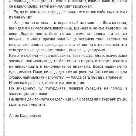
дълбокия дол лесугерите изяли кокошките, изпили виното, но им
се видяло малко, затуй най-малкият въздъхнал:
— Ех, да можем тази вечер да се вмъкнем в някоя изба, където има
пълни бъчви!
— Защо да не можем — отвърнал най-големият. — Щом свечери,
ще идем в най-голямата винарница. Ще кажем, че сме търговци на
вино. Додето ние с батя ти залъгваме стопанина, ти ще се
вмъкнеш в някоя празна каца и ще останеш там. Настане ли
нощта, стопанинът ще иде да спи, а ти ще ни отключиш вратата
отвътре и ние ще се намърдаме. Цяла нощ ще смучим!
Както го скроили — тъй направили. През нощта, когато всичко живо
заспало, нац-малкият, дето бил скрит в кацата, отключил вратата
на винарницата и по-големите се вмъкнали. Всеки надигнал по
един медник. Пили, пили, додето се натряскали. Като се нагласили
хубаво, най-малкият изломотил: — Хайде сега пък да си попеем!
И почнали да реват, колкото им глас държи.
Но винаринът чул тупурдията, повикал съседите на помощ и
заловил умните глави.
На другия ден тримата безделници били отведени с вързани ръце,
където им е мястото.
Ангел Каралийчев