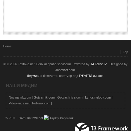
Home
Top
© © 2026 Textove.net. Всички права запазени. Powered by
JA Teline IV
- Designed by
JoomlArt.com.
Джумла!
е безплатен софтуер под
ГНУ/ГПЛ лиценз.
НАШИ МЕДИИ
Novinarnik.com
|
Gotvarnik.com
|
Gotvachnica.com
|
Lyricsmelody.com
|
Videolyrics.net
|
Folkmix.com
|
© 2011 - 2023 Textove.net