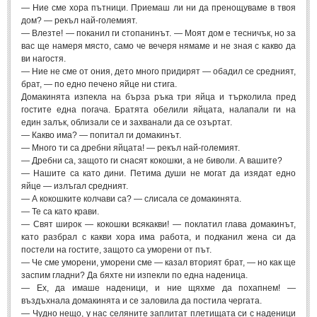
— Ние сме хора пътници. Приемаш ли ни да пренощуваме в твоя
дом? — рекъл най-големият.
МИТОВЕ И ЛЕГЕНДИ
— Влезте! — поканил ги стопанинът. — Моят дом е тесничък, но за
вас ще намеря място, само че вечеря нямаме и не зная с какво да
ви нагостя.
България
(45)
— Ние не сме от ония, дето много придирят — обадил се средният,
Гърция
(1)
брат, — по едно печено яйце ни стига.
Домакинята изпекла на бърза ръка три яйца и търколила пред
Италия
(1)
гостите една погача. Братята обелили яйцата, налапали ги на
един залък, облизали се и захванали да се озъртат.
Персия
(1)
— Какво има? — попитал ги домакинът.
Япония
— Много ти са дребни яйцата! — рекъл най-големият.
(1)
— Дребни са, защото ги снасят кокошки, а не биволи. А вашите?
— Нашите са като дини. Петима души не могат да изядат едно
ПОЖЕЛАНИЯ
яйце — излъгал средният.
— А кокошките колчави са? — слисала се домакинята.
— Те са като крави.
ПОЖЕЛАНИЯ
— Свят широк — кокошки всякакви! — поклатил глава домакинът,
като разбрал с какви хора има работа, и подканил жена си да
Рожден ден
(4)
постели на гостите, защото са уморени от път.
— Че сме уморени, уморени сме — казал вторият брат, — но как ще
Имен ден
(3)
заспим гладни? Да бяхте ни изпекли по една наденица.
— Ех, да имаше наденици, и ние щяхме да похапнем! —
Осми март
(11)
въздъхнала домакинята и се заловила да постила чергата.
— Чудно нещо, у нас селяните заплитат плетищата си с наденици
Баба Марта
(4)