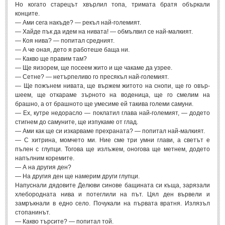
Стихове за Осми Март
(4)
Но когато старецът хвърлил топа, тримата братя объркали
конците.
Стихове за Мама
(16)
— Ами сега накъде? — рекъл най-големият.
— Хайде пък да идем на нивата! — обмълвил се най-малкият.
ТЕКСТОВЕ
— Коя нива? — попитал средният.
— А че оная, дето я работеше баща ни.
— Какво ще правим там?
ТЕКСТОВЕ
— Ще яизорем, ще посеем жито и ще чакаме да узрее.
— Сетне? — нетърпеливо го пресякъл най-големият.
— Ще пожънем нивата, ще вържем житото на снопи, ще го овър-
Истории
(10)
шеем, ще откараме зърното на воденица, ще го смелим на
Разкази
брашно, а от брашното ще умесиме ей такива големи самуни.
(7)
— Ех, кутре недорасло — поклатил глава най-големият, — додето
Автори на Разкази
стигнем до самуните, ще изпукаме от глад.
— Ами как ще си изкарваме прехраната? — попитал най-малкият.
Басни
(2)
— С хитрина, момчето ми. Ние сме три умни глави, а светът е
пълен с глупци. Тогова ще излъжем, оногова ще метнем, додето
Автори на Басни
напълним коремите.
— А на другия ден?
— На другия ден ще намерим други глупци.
ПРИКАЗКИ
Напуснали дядовите Делюви синове бащината си къща, зарязали
хлебородната нива и потеглили на път. Цял ден вървели и
Автори на приказки
замръкнали в едно село. Почукали на първата вратня. Излязъл
стопанинът.
Приказки на народите
— Какво търсите? — попитал той.