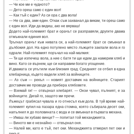
— Че кое ми е чудното?
Мъдри мисли
(55)
— Дето ореш само с един вол!
Мъдрости за живота
(10)
— Как тъй с един? Аз си ора с два вола!
— Не са два, ами един. Откак съм захванал да викам, ти ореш само
Мъдрости за любовта
(27)
с един вол. Иди да видиш, ако не вярваш!
Додето най-големият брат и орачът се разправяли, другите двама
Мъдрости за щастието
(5)
отмъкнали единия вол.
Тръгнал орачът към нивата си, а най-големият брат се смъкнал в
Мъдрости за приятелството
(8)
дълбокия дол. На едно потулено място лъжците заклали вола и го
Мъдрости на велики хора
(41)
одрали. Най-големият поръчал на най-малкия:
— Ти ще изпечеш вола, а ние с батя ти ще идем да намерим хляб и
Древногръцки афоризми
(42)
вино. Като се върнем, ще си направим богато угощение.
И двамата се упътили към близкия град. Средният се отбил в една
Древноримски афоризми
(21)
хлебарница, където вадели хляб за войниците.
— Аз съм — рекъл — новият доставчик на войниците. Старият
ФИЛОСОФИЯ
доставчик ме проводи да прибера хлябовете.
— Вземай ги! — отвърнал хлебарят. — Онзи чувал, пълният, е за
войниците. Дигай го, защото ми пречи.
ФИЛОСОФИЯ
Лъжецът грабясал чувала и го отнесъл към дола. В туй време най-
големият купил на пазара една стомна, която събирала десет оки,
напълнил я до половината с вода и се вмъкнал в първата механа.
Философски мисли
(19)
— Имаш ли хубаво винце? — попитал той механджията.
Житейска философия
(83)
— Виното ми е незнайно — отвърнал оня.
— Налей ми, като е тъй, пет оки. Механджията отмерил пет оки и
Философия на любовта
(9)
рекъл: