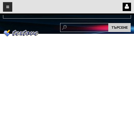
08
07
2026
Нови:
Надежда...
НАЧАЛО
ПОТРЕБИТЕЛСКИ СТРАНИЦИ
Страница за вход
Регистрация
Потребителски профил
Интелигентно търсене
СПОМЕНИ
СПОМЕНИ
Забавни спомени
(11)
Любовни спомени
(37)
Тъжни спомени
(19)