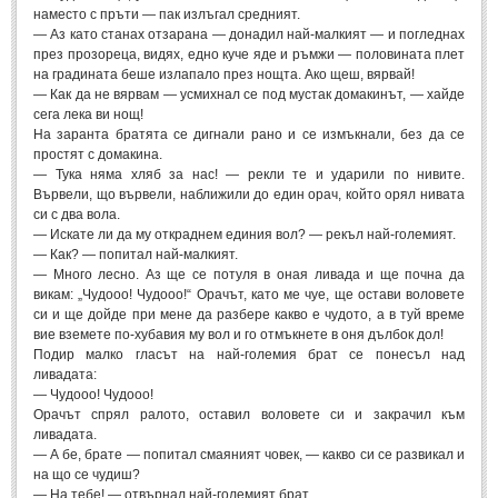
наместо с пръти — пак излъгал средният.
Свети Валентин
(19)
— Аз като станах отзарана — донадил най-малкият — и погледнах
през прозореца, видях, едно куче яде и ръмжи — половината плет
Нова Година
(6)
на градината беше излапало през нощта. Ако щеш, вярвай!
— Как да не вярвам — усмихнал се под мустак домакинът, — хайде
Коледа
(8)
сега лека ви нощ!
Сватбa
(2)
На заранта братята се дигнали рано и се измъкнали, без да се
простят с домакина.
— Тука няма хляб за нас! — рекли те и ударили по нивите.
SMS-И
Вървели, що вървели, наближили до един орач, който орял нивата
си с два вола.
— Искате ли да му откраднем единия вол? — рекъл най-големият.
SMS-И
— Как? — попитал най-малкият.
— Много лесно. Аз ще се потуля в оная ливада и ще почна да
Любовни SMS-и
(38)
викам: „Чудооо! Чудооо!“ Орачът, като ме чуе, ще остави воловете
си и ще дойде при мене да разбере какво е чудото, а в туй време
Забавни SMS-и
(3)
вие вземете по-хубавия му вол и го отмъкнете в оня дълбок дол!
Подир малко гласът на най-големия брат се понесъл над
SMS-и за приятели
ливадата:
— Чудооо! Чудооо!
МЪДРОСТИ
Орачът спрял ралото, оставил воловете си и закрачил към
ливадата.
— А бе, брате — попитал смаяният човек, — какво си се развикал и
МЪДРОСТИ - КАТЕГОРИИ
на що се чудиш?
— На тебе! — отвърнал най-големият брат.