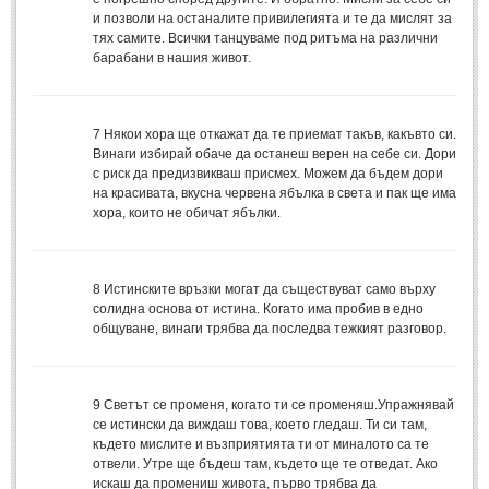
и позволи на останалите привилегията и те да мислят за
Свети Валентин
(19)
тях самите. Всички танцуваме под ритъма на различни
барабани в нашия живот.
Нова Година
(6)
Коледа
(8)
Сватбa
(2)
7
Някои хора ще откажат да те приемат такъв, какъвто си.
Винаги избирай обаче да останеш верен на себе си. Дори
с риск да предизвикваш присмех. Можем да бъдем дори
SMS-И
на красивата, вкусна червена ябълка в света и пак ще има
хора, които не обичат ябълки.
SMS-И
Любовни SMS-и
(38)
8
Истинските връзки могат да съществуват само върху
солидна основа от истина. Когато има пробив в едно
Забавни SMS-и
(3)
общуване, винаги трябва да последва тежкият разговор.
SMS-и за приятели
МЪДРОСТИ
9
Светът се променя, когато ти се променяш.Упражнявай
се истински да виждаш това, което гледаш. Ти си там,
където мислите и възприятията ти от миналото са те
МЪДРОСТИ - КАТЕГОРИИ
отвели. Утре ще бъдеш там, където ще те отведат. Ако
искаш да промениш живота, първо трябва да