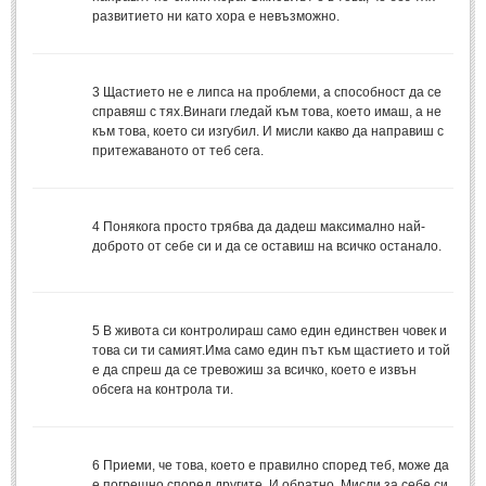
развитието ни като хора е невъзможно.
МИТОВЕ И ЛЕГЕНДИ
България
3
Щастието не е липса на проблеми, а способност да се
(45)
справяш с тях.Винаги гледай към това, което имаш, а не
Гърция
(1)
към това, което си изгубил. И мисли какво да направиш с
притежаваното от теб сега.
Италия
(1)
Персия
(1)
Япония
4
Понякога просто трябва да дадеш максимално най-
(1)
доброто от себе си и да се оставиш на всичко останало.
ПОЖЕЛАНИЯ
ПОЖЕЛАНИЯ
5
В живота си контролираш само един единствен човек и
това си ти самият.Има само един път към щастието и той
е да спреш да се тревожиш за всичко, което е извън
Рожден ден
(4)
обсега на контрола ти.
Имен ден
(3)
Осми март
(11)
6
Приеми, че това, което е правилно според теб, може да
Баба Марта
(4)
е погрешно според другите. И обратно. Мисли за себе си