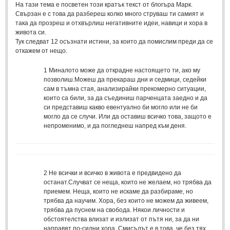
Стихове за Осми Март
(4)
На тази тема е посветен този кратък текст от блогъра Марк.
Свързан е с това да разбереш колко много струваш ти самият и
Стихове за Мама
(16)
така да прозреш и отхвърлиш негативните идеи, навици и хора в
живота си.
ТЕКСТОВЕ
Тук следват 12 осъзнати истини, за които да помислим преди да се
откажем от нещо.
ТЕКСТОВЕ
1
Миналото може да открадне настоящето ти, ако му
позволиш.Можеш да прекараш дни и седмици, седейки
сам в тъмна стая, анализирайки прекомерно ситуации,
Истории
(10)
които са били, за да съединиш парченцата заедно и да
Разкази
(7)
си представиш какво евентуално би могло или не би
могло да се случи. Или да оставиш всичко това, защото е
Автори на Разкази
непроменимо, и да погледнеш напред към деня.
Басни
(2)
Автори на Басни
2
Не всички и всичко в живота е предвидено да
ПРИКАЗКИ
останат.Случват се неща, които не желаем, но трябва да
приемем. Неща, които не искаме да разбираме, но
трябва да научим. Хора, без които не можем да живеем,
Автори на приказки
трябва да пуснем на свобода. Някои личности и
обстоятелства влизат и излизат от пътя ни, за да ни
Приказки на народите
направят по-силни хора. Смисълът е в това, че без тях