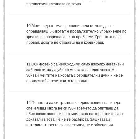
пренасочиш гледната си точка.
Мъдри мисли
(55)
Мъдрости за живота
(10)
Мъдрости за любовта
(27)
10
Можеш да вземаш решения или можеш да се
оправдаваш. Животът е продължително упражнение по
Мъдрости за щастието
(5)
креативно разрешаване на проблеми. Грешката не е
провал, докато не откажеш да я коригираш.
Мъдрости за приятелството
(8)
Мъдрости на велики хора
(41)
Древногръцки афоризми
(42)
11
Обикновено са необходими само няколко негативни
забележки, за да убиеш мечтата на един човек. Не
Древноримски афоризми
(21)
убивай мечтите на хората с отрицателни думи и не се
съгласявай с тези, които го правят.
ФИЛОСОФИЯ
ФИЛОСОФИЯ
12
Понякога да си тръгнеш е единственият начин да
спечелиш.Никога не си губи времето да опитваш да
обясняваш защо си постъпил така на хора, които са се
Философски мисли
(19)
доказали в това, че не те разбират. Защитавай
интелигентността си с постъпки, не с обяснения.
Житейска философия
(83)
Философия на любовта
(9)