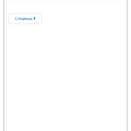
ПРИТЧИ
Следваща
ПРИТЧИ
Притчи за живота
(106)
Притчи за любовта
(15)
Притчи за приятелството
(9)
LATEST NEWS
Надежда
Post: 28 Юни 2018
Щастието
Post: 28 Юни 2018
Усмивката
Post: 28 Юни 2018
Нищо не съществува