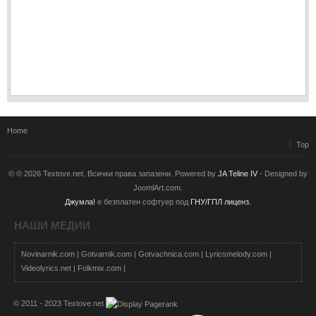
Home
Top
© © 2026 Textove.net. Всички права запазени. Powered by
JA Teline IV
- Designed by
JoomlArt.com.
Джумла!
е безплатен софтуер под
ГНУ/ГПЛ лиценз.
НАШИ МЕДИИ
Novinarnik.com
|
Gotvarnik.com
|
Gotvachnica.com
|
Lyricsmelody.com
|
Videolyrics.net
|
Folkmix.com
|
© 2011 - 2023 Textove.net