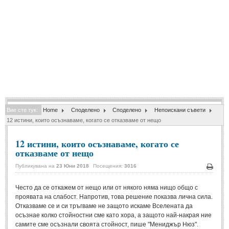
Спомени за приятели
(4)
ПОЕЗИЯ
СТИХОВЕ
Любовни стихове
(505)
Стихове с видео
(28)
Вие сте тук:
Home
Споделено
Споделено
Непоискани съвети
Поезия - класика
(85)
12 истини, които осъзнаваме, когато се отказваме от нещо
Други стихове
(171)
12 истини, които осъзнаваме, когато се
Стихове за Баба Марта
(6)
отказваме от нещо
Коледа и Нова Година
(7)
Публикувана на
23 Юни 2018
Посещения:
3016
Печа
Често да се откажем от нещо или от някого няма нищо общо с
ОСМИ МАРТ
проявата на слабост. Напротив, това решение показва лична сила.
Отказваме се и си тръгваме не защото искаме Вселената да
Стихове за Жената
(33)
осъзнае колко стойностни сме като хора, а защото най-накрая ние
самите сме осъзнали своята стойност, пише "Мениджър Нюз".