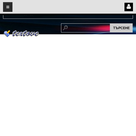
08
07
2026
Нови:
Надежда...
НАЧАЛО
ПОТРЕБИТЕЛСКИ СТРАНИЦИ
Страница за вход
Регистрация
Потребителски профил
Интелигентно търсене
СПОМЕНИ
СПОМЕНИ
Забавни спомени
(11)
Любовни спомени
(37)
Тъжни спомени
(19)