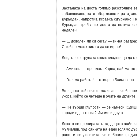
Застанаха на доста голямо разстояние ед
забавляваше, като объркваше играта, хв
Дурьодан, напротив, играеха сдържано. П
Дурьодан трябваше доста да потича сл
недалеч.
— Е, доволен ли си сега? — викна раздр
С теб не може никога да се играе!
Децата се струпаха около кладенеца да гл
— Ами сега — проплака Карна, най-малко
— Голяма работа! — отвърна Бхимасена. —
Всъщност той вече съжаляваше, че бе прек
укора, който се четеше в очите на другите.
— Не върши глупости — се намеси Юдищир
заради една топка? Имаме и друга.
Докато се препираха така, децата забеля
мълчалив, под сянката на едно голямо дър
рано, и се досетиха, че е брамин, еди