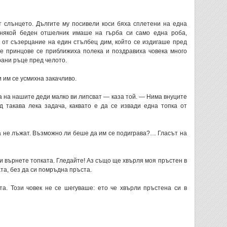
 слънцето. Дългите му посивели коси бяха сплетени на една
о някой беден отшелник имаше на гърба си само една роба,
т от съзерцание на един стълбец дим, който се издигаше пред
те принцове се приближиха полека и поздравиха човека много
рани ръце пред челото.
 им се усмихна закачливо.
а на нашите деди малко ви липсват — каза той. — Нима внуците
 такава лека задача, каквато е да се извади една топка от
а не лъжат. Възможно ли беше да им се подиграва?… Гласът на
си върнете топката. Гледайте! Аз също ще хвърля моя пръстен в
ата, без да си помръдна пръста.
а. Този човек не се шегуваше: ето че хвърли пръстена си в