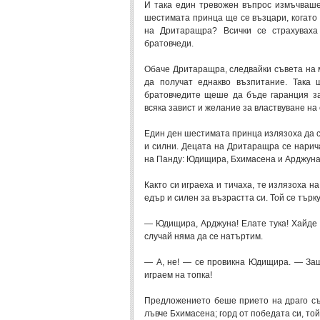
И така един тревожен въпрос измъчваше
шестимата принца ще се възцари, когато
на Дритаращра? Всички се страхуваха
братовчеди.
Обаче Дритаращра, следвайки съвета на 
да получат еднакво възпитание. Така 
братовчедите щеше да бъде гаранция за
всяка завист и желание за властвуване на 
Един ден шестимата принца излязоха да се
и силни. Децата на Дритаращра се нарич
на Панду: Юдищира, Бхимасена и Арджуна
Както си играеха и тичаха, те излязоха 
едър и силен за възрастта си. Той се търк
— Юдищира, Арджуна! Елате тука! Хайде д
случай няма да се натъртим.
— А, не! — се провикна Юдищира. — Защ
играем на топка!
Предложението беше прието на драго сър
лъвче Бхимасена; горд от победата си, то