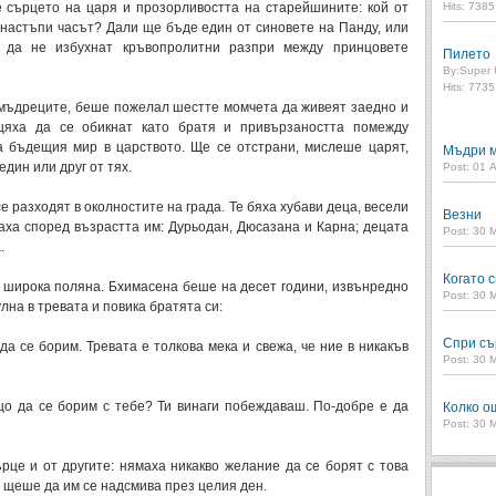
 сърцето на царя и прозорливостта на старейшините: кой от
Hits: 738
 настъпи часът? Дали ще бъде един от синовете на Панду, или
 да не избухнат кръвопролитни разпри между принцовете
Пилето
By:
Super 
Hits: 773
мъдреците, беше пожелал шестте момчета да живеят заедно и
щяха да се обикнат като братя и привързаността помежду
 бъдещия мир в царството. Ще се отстрани, мислеше царят,
Мъдри м
един или друг от тях.
Post: 01 
 разходят в околностите на града. Те бяха хубави деца, весели
Везни
аха според възрастта им: Дурьодан, Дюсазана и Карна; децата
Post: 30 
.
Когато с
на широка поляна. Бхимасена беше на десет години, извънредно
Post: 30 
улна в тревата и повика братята си:
Спри съ
а се борим. Тревата е толкова мека и свежа, че ние в никакъв
Post: 30 
о да се борим с тебе? Ти винаги побеждаваш. По-добре е да
Колко о
Post: 30 
це и от другите: нямаха никакво желание да се борят с това
й щеше да им се надсмива през целия ден.