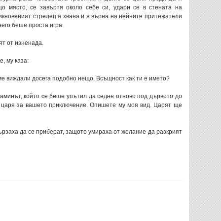
що място, се завъртя около себе си, удари се в стената на
бикновеният стрелец я хвана и я върна на нейните притежатели
него беше проста игра.
т от изненада.
, му каза:
е виждали досега подобно нещо. Всъщност как ти е името?
аминът, който се беше упътил да седне отново под дървото до
а царя за вашето приключение. Опишете му моя вид. Царят ще
ързаха да се приберат, защото умираха от желание да разкрият