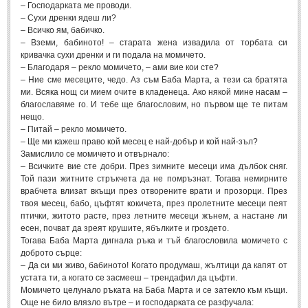
– Господарката ме проводи.
– Сухи дренки ядеш ли?
МИТОВЕ И ЛЕГЕНДИ
– Всичко ям, бабичко.
– Вземи, бабиното! – старата жена извадила от торбата си
кривачка сухи дренки и ги подала на момичето.
България
(45)
– Благодаря – рекло момичето, – ами вие кои сте?
Гърция
– Ние сме месеците, чедо. Аз съм Баба Марта, а тези са братята
(1)
ми. Всяка нощ си мием очите в кладенеца. Ако някой мине насам –
Италия
(1)
благославяме го. И тебе ще благословим, но първом ще те питам
нещо.
Персия
(1)
– Питай – рекло момичето.
– Ще ми кажеш право кой месец е най-добър и кой най-зъл?
Япония
(1)
Замислило се момичето и отвърнало:
– Всичките вие сте добри. През зимните месеци има дълбок сняг.
ПОЖЕЛАНИЯ
Той пази житните стръкчета да не помръзнат. Тогава немирните
врабчета влизат вкъщи през отворените врати и прозорци. През
твоя месец, бабо, цъфтят кокичета, през пролетните месеци пеят
ПОЖЕЛАНИЯ
птички, житото расте, през летните месеци жънем, а настане ли
есен, почват да зреят крушите, ябълките и гроздето.
Тогава Баба Марта дигнала ръка и тъй благословила момичето с
Рожден ден
(4)
доброто сърце:
Имен ден
(3)
– Да си ми живо, бабиното! Когато продумаш, жълтици да капят от
устата ти, а когато се засмееш – трендафил да цъфти.
Осми март
(11)
Момичето целунало ръката на Баба Марта и се затекло към къщи.
Още не било влязло вътре – и господарката се разфучала:
Баба Марта
(4)