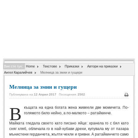
Спомени за приятели
(4)
ПОЕЗИЯ
СТИХОВЕ
Любовни стихове
(505)
Стихове с видео
(28)
Вие сте тук:
Home
Текстове
Приказки
Автори на приказки
Поезия - класика
(85)
Ангел Каралийчев
Мелница за змии и гущери
Други стихове
(171)
Мелница за змии и гущери
Стихове за Баба Марта
(6)
Публикувана на
12 Април 2017
Посещения:
2502
Коледа и Нова Година
(7)
Печа
В
къщата на една богата жена живеели две момичета. По-
голямото било нейно, а по-малкото – ратайкинче.
ОСМИ МАРТ
Майката гледала своето като писано яйце: хранела го с бял като
сняг хляб, обличала го в най-хубави дрехи, купувала му от пазара
Стихове за Жената
(33)
мънистени герданчета, жълти чехли и гривни. А ратайкинчето само