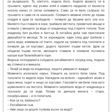
Стихове за Осми Март
(4)
си въздишало. То, клетото, ходело босо, бодяло краката си в
трънките, ядяло чер ръжен хляб и наместо герданче от мъниста
Стихове за Мама
(16)
носело наниз от ситни охлювчета. Само си ги било събрало по
трънките и само си ги нанизало. Голямото момиче спяло до права
ТЕКСТОВЕ
пладня и щом се пробудело – почвало да бръмчи като зла оса.
Малкото пък ставало в зори, грабвало метлата, премитало вкъщи и
отивало с менците за вода от кладенеца под старите тополи. Този
ТЕКСТОВЕ
кладенец бил дълбок и бистър. В потайна доба там пристигали
дванайсетте месеца. Те се нареждали, един след друг гребели с
шепа вода, измивали си очите, сядали на тревата под тополите и
Истории
(10)
почвали да си хортуват, додето пропеят първи петли. Щом се
обадели първи петли, месеците ставали и поемали пътеката
Разкази
(7)
нагоре към Тилилейските гори.
Автори на Разкази
Веднъж господарката събудила ратайкинчето посред нощ, подала
му стомната и викнала:
Басни
(2)
– Тичай за вода на кладенеца, защото умирам от жажда!
Момичето изскочило навън. Улиците на селото били глухи. Под
Автори на Басни
тополите то видяло хора. Насядали на колело – единайсет мъже и
една жена, седят и нещо си хортуват. Гласовете им били тихи като
шумоленето на листата. Момичето загребало вода от кладенеца и
ПРИКАЗКИ
тръгнало да си ходи. Тогава се дигнала жената – стара,
понабръчкана – и го попитала:
Автори на приказки
– Кое си ти, бабиното?
– Ратайкинче съм.
Приказки на народите
– Ами защо си дошло толкова късно за вода?