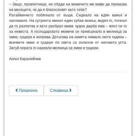
– Защо, проклетнице, не обади на момичето ми какво да приказва
на месеците, че да я благословят като тебе?
ПРИТЧИ
Ратайкинчето побягнало от къщи. Седнало на един камък и
заплакало. На сутринта минал един хубав момък, видял го, почнал
ПРИТЧИ
да го разпитва и като разбрал каква чудна дарба има – взел си го
за невеста. А господарското момиче се превърнало в мелница за
змии, гущери и коприва. Дотогава на земята нямало люти гадини –
Притчи за живота
(106)
всичките змии и гущери по света са излезли от неговата уста.
Затуй хората го нарекли мелница за змии и гущери.
Притчи за любовта
(15)
Ангел Каралийчев
Притчи за приятелството
(9)
LATEST NEWS
Надежда
Предишна
Следваща
Post: 28 Юни 2018
Щастието
Post: 28 Юни 2018
Усмивката
Post: 28 Юни 2018
Нищо не съществува