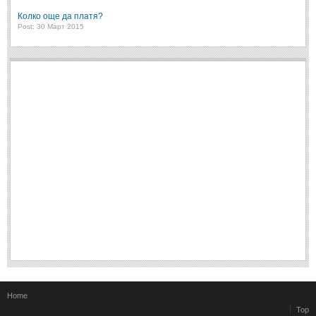
Колко още да платя?
Post: 30 Март 2015
Home
Top