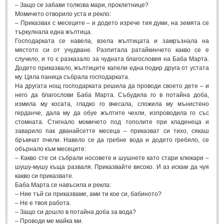
– Защо се забави толкова мари, проклетнице?
Свети Валентин
(19)
Момичето отворило уста и рекло:
– Приказвах с месеците – и додето изрече тия думи, на земята се
Нова Година
(6)
търкулнала една жълтица.
Господарката се навела, взела жълтицата и замръзнала на
Коледа
(8)
мястото си от учудване. Разпитала ратайкинчето какво се е
случило, и то є разказало за чудната благословия на Баба Марта.
Сватбa
(2)
Додето приказвало, жълтиците капели една подир друга от устата
му. Цяла паница събрала господарката.
SMS-И
На другата нощ господарката решила да проводи своето дете – и
него да благослови Баба Марта. Събудила го в потайна доба,
измила му косата, гладко го вчесала, сложила му мънистено
SMS-И
герданче, дала му да обуе жълтите чехли, изпроводила го със
стомната. Стигнало момичето под тополите при кладенеца и
Любовни SMS-и
заварило пак дванайсетте месеца – приказват си тихо, сякаш
(38)
бръмчат пчели. Навело се да гребне вода и додето гребяло, се
Забавни SMS-и
(3)
обърнало към месеците:
– Какво сте си събрали носовете и шушнете като стари клюкари –
SMS-и за приятели
шушу-мушу къща разваля. Приказвайте високо. И аз искам да чуя
какво си приказвате.
МЪДРОСТИ
Баба Марта се навъсила и рекла:
– Ние тъй си приказваме, ами ти кое си, бабиното?
– Не е твоя работа.
МЪДРОСТИ - КАТЕГОРИИ
– Защо си дошло в потайна доба за вода?
– Проводи ме майка ми.