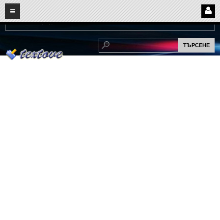
08
08
2026
Нови:
Надежда...
НАЧАЛО
ПОТРЕБИТЕЛСКИ СТРАНИЦИ
Страница за вход
Регистрация
Потребителски профил
Интелигентно търсене
СПОМЕНИ
СПОМЕНИ
Забавни спомени
(11)
Любовни спомени
(37)
Тъжни спомени
(19)