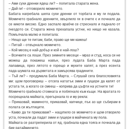
– Ами сухи дренки ядеш ли? – попитала старата жена.
Мъдри мисли
(55)
– Дай ги! – отговорило момичето.
Бабата нагребала шепа сухи дренки от торбата и му ги подала.
Мъдрости за живота
(10)
Момичето грабнало дренките, хвърлило ги в очите є и почнало да
Мъдрости за любовта
(27)
се кикоти високо. Едно заспало врабче се стреснало и паднало от
гнездото си. Старата жена прехапала устни, но нищо не казала.
Мъдрости за щастието
(5)
Помълчала малко и попитала:
– Нещо ще те питам, баби, право ще ми кажеш!
Мъдрости за приятелството
(8)
– Питай – отвърнало момичето.
Мъдрости на велики хора
(41)
– Кой месец е най-добър и кой е най-лош?
– Всичките са лоши. През зимните месеци – мраз и студ, носа си не
Древногръцки афоризми
(42)
можеш да покажеш навън, през лудата Баба Марта пада
лапавица, през лятото е горещо и мухите хапят, а през есента
Древноримски афоризми
(21)
пада шумата на дърветата и замърсява градините.
– Тъй ли? – продумала Баба Марта. – Слушай сега благословията
ФИЛОСОФИЯ
ми: щом проговориш – отсега нататък змии и гущери да капят от
устата ти, а когато се смееш – коприва да цъфти на устните ти!
Момичето грабнало стомната и побягнало към къщи. На вратата го
ФИЛОСОФИЯ
посрещнала майката, прегърнала го и му рекла:
– Приказвай, маминото, приказвай, капчице, пък аз ще събирам в
полата си жълтиците.
Философски мисли
(19)
– Какво да ти приказвам? – нацупило се момичето и щом отворило
Житейска философия
уста, почнали да падат змии и гущери в майчината му пола.
(83)
Майката се разтреперила от яд, грабнала една тояга и почнала да
Философия на любовта
(9)
бие ратайкинчето.