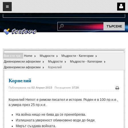
08
10
2026
Нови:
Надежда...
НАЧАЛО
ПОТРЕБИТЕЛСКИ СТРАНИЦИ
Страница за вход
Регистрация
Вие сте тук:
Home
Мъдрости
Мъдрости - Категории
Потребителски профил
Древноримски афоризми
Мъдрости
Мъдрости - Категории
Древноримски афоризми
Корнелий
Интелигентно търсене
Корнелий
СПОМЕНИ
Публикувана на
02 Април 2015
Посещения:
3728
Печа
СПОМЕНИ
Корнелий Непот е римски писател и историк. Роден е в 100 пр.н.е.,
а умира през 25 пр.н.е.
Забавни спомени
(11)
На война нищо не бива да се пренебрегва.
Любовни спомени
(37)
Излишната увереност обикновено води до беди.
Тъжни спомени
(19)
Мирът създава войната.