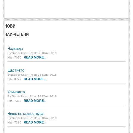
МИТОВЕ И ЛЕГЕНДИ
България
(45)
НОВИ
НАЙ-ЧЕТЕНИ
Гърция
(1)
Италия
(1)
Надежда
Персия
(1)
By:
Super User
Post: 28 Юни 2018
READ MORE...
Hits: 7010
Япония
(1)
Щастието
ПОЖЕЛАНИЯ
By:
Super User
Post: 28 Юни 2018
READ MORE...
Hits: 8727
ПОЖЕЛАНИЯ
Усмивката
By:
Super User
Post: 28 Юни 2018
READ MORE...
Hits: 7328
Рожден ден
(4)
Имен ден
(3)
Нищо не съществува
By:
Super User
Post: 28 Юни 2018
Осми март
READ MORE...
(11)
Hits: 7389
Баба Марта
(4)