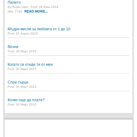
Пилето
By:
Super User
Post: 28 Юни 2018
Свети Валентин
(19)
READ MORE...
Hits: 7739
Нова Година
(6)
Коледа
(8)
Мъдри мисли за любовта от 1 до 10
Post: 01 Април 2015
Сватбa
(2)
Везни
SMS-И
Post: 30 Март 2015
Когато си отиде ти от мен
SMS-И
Post: 30 Март 2015
Любовни SMS-и
(38)
Спри сърце
Post: 30 Март 2015
Забавни SMS-и
(3)
SMS-и за приятели
Колко още да платя?
Post: 30 Март 2015
МЪДРОСТИ
МЪДРОСТИ - КАТЕГОРИИ