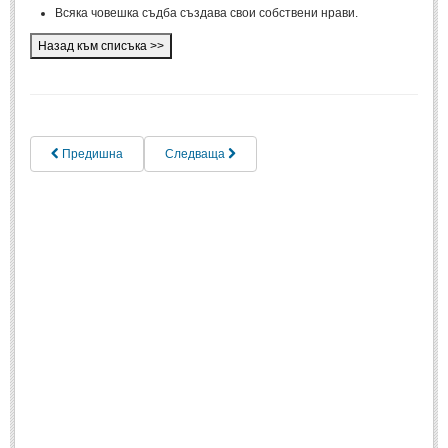
Всяка човешка съдба създава свои собствени нрави.
Спомени за приятели
(4)
ПОЕЗИЯ
СТИХОВЕ
Предишна
Следваща
Любовни стихове
(505)
Стихове с видео
(28)
Поезия - класика
(85)
Други стихове
(171)
Стихове за Баба Марта
(6)
Коледа и Нова Година
(7)
ОСМИ МАРТ
Стихове за Жената
(33)