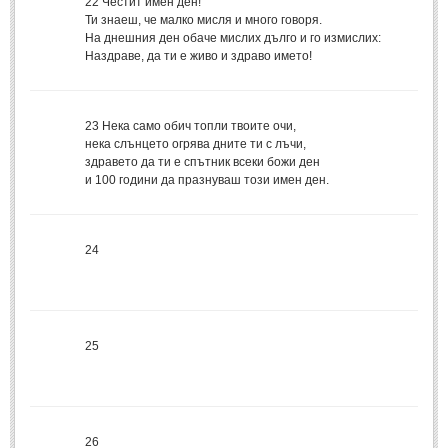
22
Честит имен ден!
Стихове за Осми Март
(4)
Ти знаеш, че малко мисля и много говоря.
Стихове за Мама
(16)
На днешния ден обаче мислих дълго и го измислих:
Наздраве, да ти е живо и здраво името!
ТЕКСТОВЕ
23
Нека само обич топли твоите очи,
ТЕКСТОВЕ
нека слънцето огрява дните ти с лъчи,
здравето да ти е спътник всеки божи ден
Истории
(10)
и 100 години да празнуваш този имен ден.
Разкази
(7)
Автори на Разкази
24
Басни
(2)
Автори на Басни
25
ПРИКАЗКИ
Автори на приказки
Приказки на народите
26