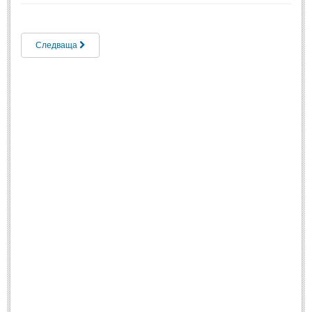
Свети Валентин
(19)
Нова Година
(6)
Следваща
Коледа
(8)
Сватбa
(2)
SMS-И
SMS-И
Любовни SMS-и
(38)
Забавни SMS-и
(3)
SMS-и за приятели
МЪДРОСТИ
МЪДРОСТИ - КАТЕГОРИИ