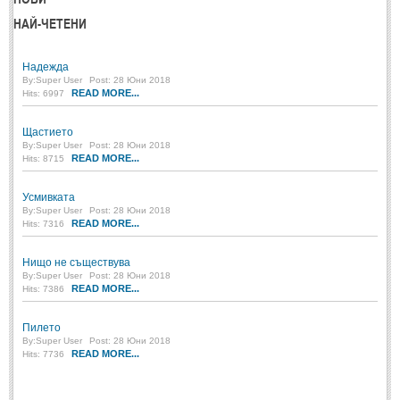
НАЙ-ЧЕТЕНИ
ПРИТЧИ
Надежда
ПРИТЧИ
By:
Super User
Post: 28 Юни 2018
READ MORE...
Hits: 6997
Притчи за живота
(106)
Щастието
Притчи за любовта
By:
Super User
Post: 28 Юни 2018
(15)
READ MORE...
Hits: 8715
Притчи за приятелството
(9)
Усмивката
By:
Super User
Post: 28 Юни 2018
LATEST NEWS
READ MORE...
Hits: 7316
Надежда
Нищо не съществува
By:
Super User
Post: 28 Юни 2018
Post: 28 Юни 2018
READ MORE...
Hits: 7386
Щастието
Post: 28 Юни 2018
Пилето
By:
Super User
Post: 28 Юни 2018
Усмивката
READ MORE...
Hits: 7736
Post: 28 Юни 2018
Нищо не съществува