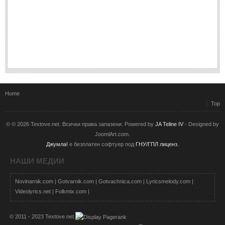
Home
Top
© © 2026 Textove.net. Всички права запазени. Powered by
JA Teline IV
- Designed by
JoomlArt.com.
Джумла!
е безплатен софтуер под
ГНУ/ГПЛ лиценз.
НАШИ МЕДИИ
Novinarnik.com
|
Gotvarnik.com
|
Gotvachnica.com
|
Lyricsmelody.com
|
Videolyrics.net
|
Folkmix.com
|
© 2011 - 2023 Textove.net