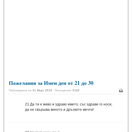
Спомени за приятели
(4)
ПОЕЗИЯ
СТИХОВЕ
Любовни стихове
(505)
Стихове с видео
(28)
Поезия - класика
(85)
Други стихове
(171)
Пожелания за Имен ден от 21 до 30
Стихове за Баба Марта
(6)
Публикувана на
31 Март 2015
Посещения:
5182
Коледа и Нова Година
(7)
Печа
21
Да ти е живо и здраво името, със здраве го носи,
да не свършва виното и дръзките мечти!
ОСМИ МАРТ
Стихове за Жената
(33)