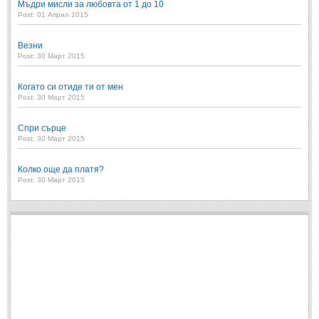
Мъдри мисли за любовта от 1 до 10
Post: 28 Юни 2018
Post: 01 Април 2015
Пилето
Post: 28 Юни 2018
Везни
Post: 30 Март 2015
СПОДЕЛЕНО
Когато си отиде ти от мен
Post: 30 Март 2015
СПОДЕЛЕНО
Спри сърце
Post: 30 Март 2015
Забавно
(10)
Любопитно
(7)
Колко още да платя?
Post: 30 Март 2015
Отражения
(29)
Какво е любовта?
(40)
Непоискани съвети
(31)