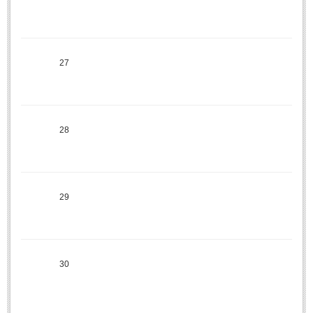
МИТОВЕ И ЛЕГЕНДИ
България
(45)
27
Гърция
(1)
Италия
(1)
Персия
(1)
28
Япония
(1)
ПОЖЕЛАНИЯ
29
ПОЖЕЛАНИЯ
Рожден ден
(4)
30
Имен ден
(3)
Осми март
(11)
Баба Марта
(4)