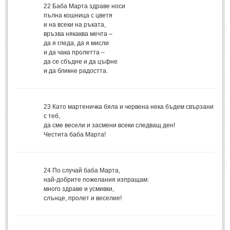
Стихове за Осми Март
(4)
22
Баба Марта здраве носи
пълна кошница с цветя
Стихове за Мама
(16)
и на всеки на ръката,
връзва някаква мечта –
ТЕКСТОВЕ
да я гледа, да я мисли
и да чака пролетта –
да се сбъдне и да цъфне
ТЕКСТОВЕ
и да бликне радостта.
Истории
(10)
Разкази
(7)
23
Като мартеничка бяла и червена нека бъдем свързани
с теб,
Автори на Разкази
да сме весели и засмени всеки следващ ден!
Честита баба Марта!
Басни
(2)
Автори на Басни
24
По случай баба Марта,
най-добрите пожелания изпращам:
ПРИКАЗКИ
много здраве и усмивки,
слънце, пролет и веселие!
Автори на приказки
Приказки на народите