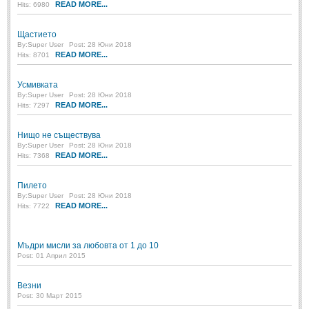
READ MORE...
Hits: 6980
Post: 28 Юни 2018
Пилето
Щастието
Post: 28 Юни 2018
By:
Super User
Post: 28 Юни 2018
READ MORE...
Hits: 8701
СПОДЕЛЕНО
Усмивката
By:
Super User
Post: 28 Юни 2018
READ MORE...
Hits: 7297
СПОДЕЛЕНО
Нищо не съществува
Забавно
(10)
By:
Super User
Post: 28 Юни 2018
READ MORE...
Hits: 7368
Любопитно
(7)
Отражения
(29)
Пилето
By:
Super User
Post: 28 Юни 2018
Какво е любовта?
(40)
READ MORE...
Hits: 7722
Непоискани съвети
(31)
Мъдри мисли за любовта от 1 до 10
Post: 01 Април 2015
Везни
Post: 30 Март 2015