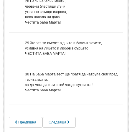
28
Бели небесни мечти,
червени блестящи лъчи,
Свети Валентин
(19)
утринно слънце изгрява,
Нова Година
ново начало ни дава.
(6)
Честита баба Марта!
Коледа
(8)
Сватбa
(2)
29
Желая ти късмет в дните и блясък в очите,
SMS-И
усмивка на лицето и любов в сърцето!
ЧЕСТИТА БАБА МАРТА!
SMS-И
30
На баба Марта вест ще пратя да натрупа сняг пред
Любовни SMS-и
(38)
твоята врата,
за да мога да съм с теб чак до сутринта!
Забавни SMS-и
(3)
Честита баба Марта!
SMS-и за приятели
МЪДРОСТИ
Предишна
Следваща
МЪДРОСТИ - КАТЕГОРИИ