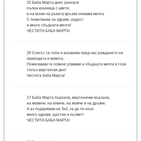
25
Баба Марта днес разнася
пълна кошница с цветя,
МИТОВЕ И ЛЕГЕНДИ
и на всеки на ръката връзва някаква мечта.
С пожелание за здраве, радост
и много сбъднати мечти!
България
(45)
ЧЕСТИТА БАБА МАРТА!
Гърция
(1)
Италия
(1)
26
Снегът се топи и разкрива пред нас раждането на
Персия
(1)
природата и живота.
Пожелавам ти повече усмивки и сбъднати мечти в този
Япония
(1)
топъл мартенски ден!
Честита баба Марта!
ПОЖЕЛАНИЯ
ПОЖЕЛАНИЯ
27
Баба Марта бързала, мартенички вързала,
на момиче, на кокиче, на момче и на дръвче.
А аз подарявам на Теб, за да ти носи
Рожден ден
(4)
много здраве, щастие и късмет!
Имен ден
ЧЕСТИТА БАБА МАРТА!
(3)
Осми март
(11)
Баба Марта
(4)