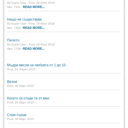
By:
Post: 28 Юни 2018
Super User
Post: 28 Юни 2018
READ MORE...
Hits: 7331
Пилето
Post: 28 Юни 2018
Нищо не съществува
By:
Super User
Post: 28 Юни 2018
READ MORE...
Hits: 7389
СПОДЕЛЕНО
Пилето
СПОДЕЛЕНО
By:
Super User
Post: 28 Юни 2018
READ MORE...
Hits: 7739
Забавно
(10)
Мъдри мисли за любовта от 1 до 10
Любопитно
(7)
Post: 01 Април 2015
Отражения
(29)
Везни
Какво е любовта?
(40)
Post: 30 Март 2015
Непоискани съвети
(31)
Когато си отиде ти от мен
Post: 30 Март 2015
Спри сърце
Post: 30 Март 2015