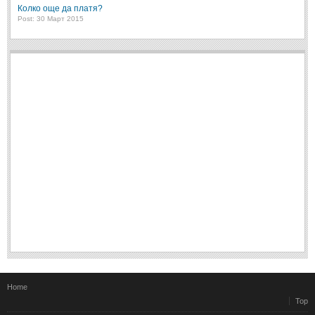
Колко още да платя?
Post: 30 Март 2015
Home
Top