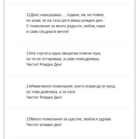
Стихове за Осми Март
(4)
Стихове за Мама
(16)
12
Днес навършваш … години, хм, не помня,
но знам, че на тази дата имаш рожден ден.
ТЕКСТОВЕ
С пожелания за много радости, любов, пари
и само сбъднати мечти!
ТЕКСТОВЕ
13
На тортата една свещичка повече гори,
Истории
(10)
но ти не остаряваш, а само помъдряваш.
Разкази
(7)
Честит Рожден Ден!
Автори на Разкази
Басни
(2)
14
Имам много пожелания, които искам да ги чуеш,
но това довечера, а за сега:
Автори на Басни
Честит Рожден Ден!
ПРИКАЗКИ
15
Много пожелания за щастие, любов и здраве.
Автори на приказки
Честит рожден ден!
Приказки на народите