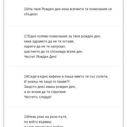
16
На твоя Рожден ден нека всичките ти пожелания се
МИТОВЕ И ЛЕГЕНДИ
сбъднат.
България
(45)
Гърция
(1)
17
Едно голямо пожелание за твоя рожден ден:
нека здравето да не те оставя,
Италия
(1)
парите да не те напускат,
Персия
(1)
щастието да те спохожда всеки ден.
Честит Рожден Ден!
Япония
(1)
ПОЖЕЛАНИЯ
18
Седя в едно кафене и пиша името ти със солети.
И знаеш ли защо го правя?!
ПОЖЕЛАНИЯ
Защото днес имаш рожден ден,
а аз искам да те схрускам.
Честито, сладур!
Рожден ден
(4)
Имен ден
(3)
19
Нека ухае на рози пътя,
Осми март
(11)
по който вървиш,
Баба Марта
(4)