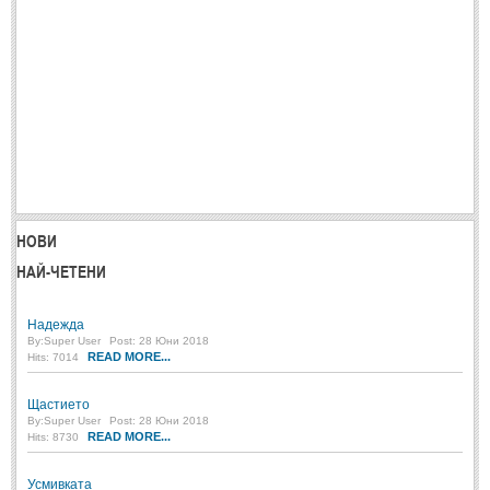
ПРИТЧИ
ПРИТЧИ
Притчи за живота
(106)
Притчи за любовта
(15)
Притчи за приятелството
(9)
НОВИ
НАЙ-ЧЕТЕНИ
LATEST NEWS
Надежда
Надежда
Post: 28 Юни 2018
By:
Super User
Post: 28 Юни 2018
READ MORE...
Hits: 7014
Щастието
Post: 28 Юни 2018
Щастието
By:
Super User
Post: 28 Юни 2018
Усмивката
READ MORE...
Hits: 8730
Post: 28 Юни 2018
Нищо не съществува
Усмивката