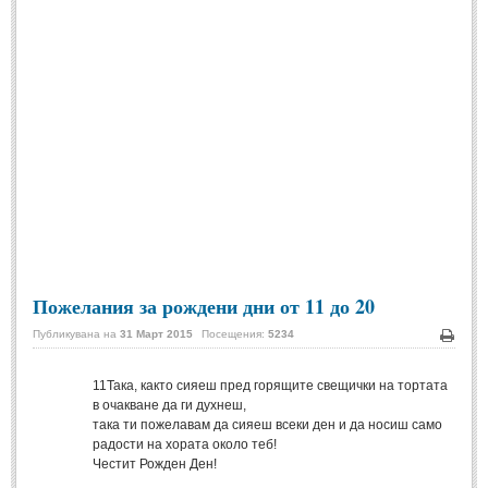
Спомени за приятели
(4)
ПОЕЗИЯ
СТИХОВЕ
Любовни стихове
(505)
Стихове с видео
(28)
Поезия - класика
(85)
Други стихове
(171)
Пожелания за рождени дни от 11 до 20
Стихове за Баба Марта
(6)
Публикувана на
31 Март 2015
Посещения:
5234
Коледа и Нова Година
(7)
Печа
11
Така, както сияеш пред горящите свещички на тортата
в очакване да ги духнеш,
ОСМИ МАРТ
така ти пожелавам да сияеш всеки ден и да носиш само
радости на хората около теб!
Стихове за Жената
(33)
Честит Рожден Ден!