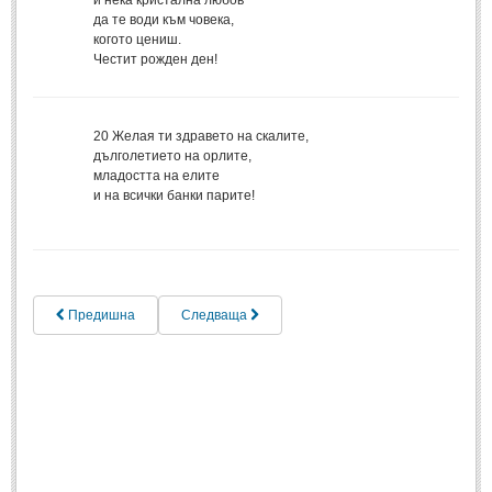
и нека кристална любов
да те води към човека,
Свети Валентин
(19)
когото цениш.
Честит рожден ден!
Нова Година
(6)
Коледа
(8)
Сватбa
(2)
20
Желая ти здравето на скалите,
дълголетието на орлите,
младостта на елите
SMS-И
и на всички банки парите!
SMS-И
Любовни SMS-и
(38)
Предишна
Следваща
Забавни SMS-и
(3)
SMS-и за приятели
МЪДРОСТИ
МЪДРОСТИ - КАТЕГОРИИ