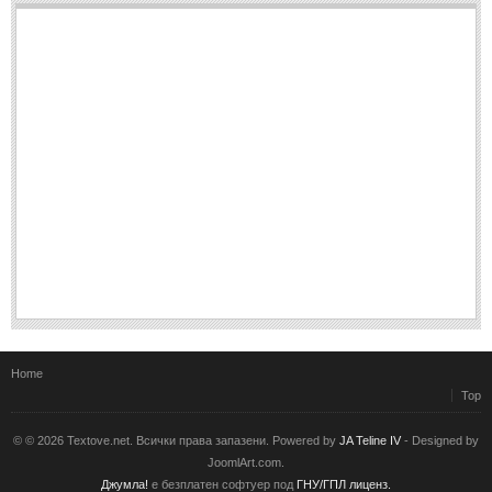
Мъдри мисли
(55)
Мъдрости за живота
(10)
Мъдрости за любовта
(27)
Мъдрости за щастието
(5)
Мъдрости за приятелството
(8)
Мъдрости на велики хора
(41)
Древногръцки афоризми
(42)
Древноримски афоризми
(21)
ФИЛОСОФИЯ
ФИЛОСОФИЯ
Home
Top
Философски мисли
(19)
© © 2026 Textove.net. Всички права запазени. Powered by
JA Teline IV
- Designed by
Житейска философия
(83)
JoomlArt.com.
Философия на любовта
(9)
Джумла!
е безплатен софтуер под
ГНУ/ГПЛ лиценз.