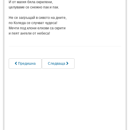
И от магия бяла окрилени,
Спомени за приятели
(4)
целуваме се снежно пак и пак.
Не се загръщай в сивото на дните,
ПОЕЗИЯ
по Коледа се случват чудеса!
Мечти под клони елхови са скрити
и пеят ангели от небеса!
СТИХОВЕ
Любовни стихове
(505)
Стихове с видео
(28)
Предишна
Следваща
Поезия - класика
(85)
Други стихове
(171)
Стихове за Баба Марта
(6)
Коледа и Нова Година
(7)
ОСМИ МАРТ
Стихове за Жената
(33)