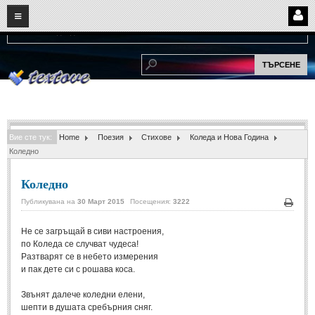
08
07
2026
Нови:
Надежда...
НАЧАЛО
ПОТРЕБИТЕЛСКИ СТРАНИЦИ
Страница за вход
Регистрация
Вие сте тук:
Home
Поезия
Стихове
Коледа и Нова Година
Потребителски профил
Коледно
Интелигентно търсене
Коледно
СПОМЕНИ
Публикувана на
30 Март 2015
Посещения:
3222
Печа
Не се загръщай в сиви настроения,
СПОМЕНИ
по Коледа се случват чудеса!
Разтварят се в небето измерения
Забавни спомени
(11)
и пак дете си с рошава коса.
Любовни спомени
(37)
Звънят далече коледни елени,
шепти в душата сребърния сняг.
Тъжни спомени
(19)