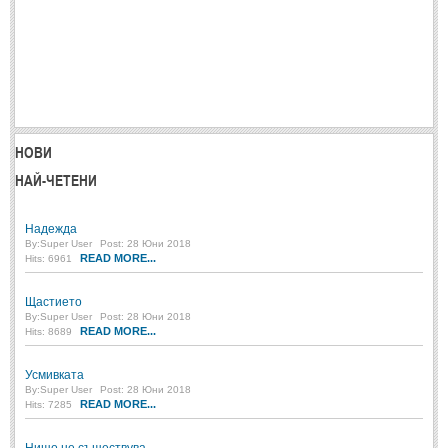
МИТОВЕ И ЛЕГЕНДИ
България
(45)
Гърция
(1)
Италия
(1)
НОВИ
Персия
(1)
НАЙ-ЧЕТЕНИ
Япония
(1)
Надежда
By:
Super User
Post: 28 Юни 2018
ПОЖЕЛАНИЯ
READ MORE...
Hits: 6961
Щастието
ПОЖЕЛАНИЯ
By:
Super User
Post: 28 Юни 2018
READ MORE...
Hits: 8689
Рожден ден
(4)
Усмивката
Имен ден
(3)
By:
Super User
Post: 28 Юни 2018
READ MORE...
Hits: 7285
Осми март
(11)
Баба Марта
(4)