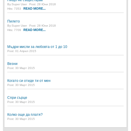
Нищо не съществува
By:
Super User
Post: 28 Юни 2018
Свети Валентин
(19)
READ MORE...
Hits: 7353
Нова Година
(6)
Пилето
Коледа
By:
Super User
Post: 28 Юни 2018
(8)
READ MORE...
Hits: 7709
Сватбa
(2)
Мъдри мисли за любовта от 1 до 10
SMS-И
Post: 01 Април 2015
SMS-И
Везни
Post: 30 Март 2015
Любовни SMS-и
(38)
Когато си отиде ти от мен
Post: 30 Март 2015
Забавни SMS-и
(3)
SMS-и за приятели
Спри сърце
Post: 30 Март 2015
МЪДРОСТИ
Колко още да платя?
Post: 30 Март 2015
МЪДРОСТИ - КАТЕГОРИИ