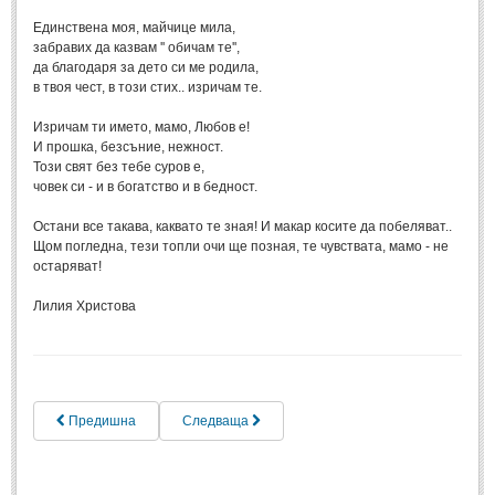
Единствена моя, майчице мила,
МИТОВЕ И ЛЕГЕНДИ
забравих да казвам '' обичам те'',
да благодаря за дето си ме родила,
в твоя чест, в този стих.. изричам те.
България
(45)
Изричам ти името, мамо, Любов е!
Гърция
(1)
И прошка, безсъние, нежност.
Италия
(1)
Този свят без тебе суров е,
човек си - и в богатство и в бедност.
Персия
(1)
Остани все такава, каквато те зная! И макар косите да побеляват..
Япония
(1)
Щом погледна, тези топли очи ще позная, те чувствата, мамо - не
остаряват!
ПОЖЕЛАНИЯ
Лилия Христова
ПОЖЕЛАНИЯ
Рожден ден
(4)
Предишна
Следваща
Имен ден
(3)
Осми март
(11)
Баба Марта
(4)