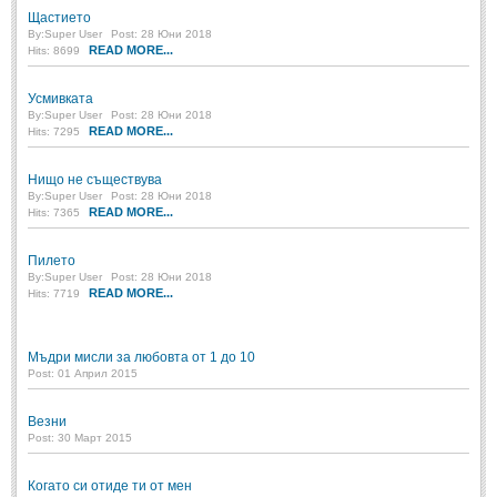
Щастието
By:
Super User
Post: 28 Юни 2018
ПРИТЧИ
READ MORE...
Hits: 8699
ПРИТЧИ
Усмивката
By:
Super User
Post: 28 Юни 2018
READ MORE...
Hits: 7295
Притчи за живота
(106)
Нищо не съществува
Притчи за любовта
(15)
By:
Super User
Post: 28 Юни 2018
READ MORE...
Hits: 7365
Притчи за приятелството
(9)
Пилето
LATEST NEWS
By:
Super User
Post: 28 Юни 2018
READ MORE...
Hits: 7719
Надежда
Post: 28 Юни 2018
Мъдри мисли за любовта от 1 до 10
Post: 01 Април 2015
Щастието
Post: 28 Юни 2018
Везни
Усмивката
Post: 30 Март 2015
Post: 28 Юни 2018
Когато си отиде ти от мен
Нищо не съществува