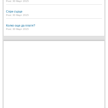
Post: 30 Март 2015
Post: 28 Юни 2018
Пилето
Спри сърце
Post: 28 Юни 2018
Post: 30 Март 2015
СПОДЕЛЕНО
Колко още да платя?
Post: 30 Март 2015
СПОДЕЛЕНО
Забавно
(10)
Любопитно
(7)
Отражения
(29)
Какво е любовта?
(40)
Непоискани съвети
(31)