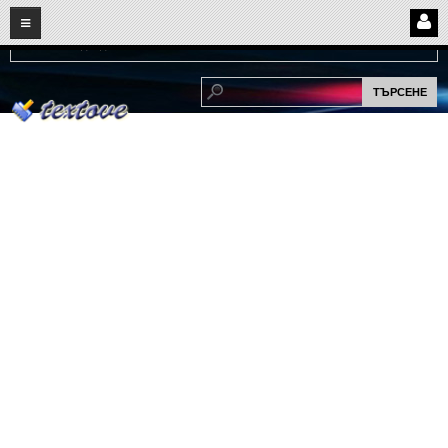
08
08
2026
Нови:
Надежда...
НАЧАЛО
ПОТРЕБИТЕЛСКИ СТРАНИЦИ
Страница за вход
Регистрация
Потребителски профил
Интелигентно търсене
СПОМЕНИ
СПОМЕНИ
Забавни спомени
(11)
Любовни спомени
(37)
Тъжни спомени
(19)