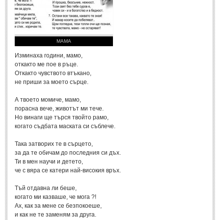
Стихове за Осми Март
(4)
Стихове за Мама
(16)
ТЕКСТОВЕ
МАМА
Изминаха години, мамо,
ТЕКСТОВЕ
откакто ме пое в ръце.
Откакто чувството втъкано,
не приши за моето сърце.
Истории
(10)
А твоето момиче, мамо,
Разкази
(7)
порасна вече, животът ми тече.
Автори на Разкази
Но винаги ще търся твойто рамо,
когато съдбата маската си съблече.
Басни
(2)
Така затворих те в сърцето,
Автори на Басни
за да те обичам до последния си дъх.
Ти в мен научи и детето,
че с вяра се катери най-високия връх.
ПРИКАЗКИ
Тъй отдавна ли беше,
Автори на приказки
когато ми казваше, че мога ?!
Ах, как за мене се безпокоеше,
Приказки на народите
и как не те заменям за друга.