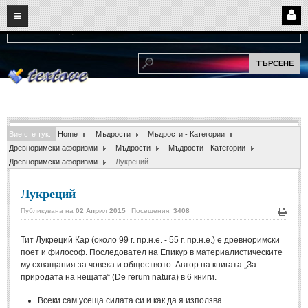
08
06
2026
Нови:
Надежда...
НАЧАЛО
ПОТРЕБИТЕЛСКИ СТРАНИЦИ
Страница за вход
Регистрация
Вие сте тук:
Home
Мъдрости
Мъдрости - Категории
Потребителски профил
Древноримски афоризми
Мъдрости
Мъдрости - Категории
Древноримски афоризми
Лукреций
Интелигентно търсене
Лукреций
СПОМЕНИ
Публикувана на
02 Април 2015
Посещения:
3408
Печа
СПОМЕНИ
Тит Лукреций Кар (около 99 г. пр.н.е. - 55 г. пр.н.е.) е древноримски
поет и философ. Последовател на Епикур в материалистическите
Забавни спомени
(11)
му схващания за човека и обществото. Автор на книгата „За
природата на нещата“ (De rerum natura) в 6 книги.
Любовни спомени
(37)
Всеки сам усеща силата си и как да я използва.
Тъжни спомени
(19)