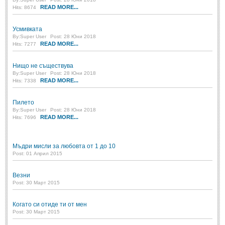
READ MORE...
Hits: 8674
Свети Валентин
(19)
Нова Година
Усмивката
(6)
By:
Super User
Post: 28 Юни 2018
READ MORE...
Коледа
Hits: 7277
(8)
Сватбa
(2)
Нищо не съществува
By:
Super User
Post: 28 Юни 2018
READ MORE...
Hits: 7338
SMS-И
Пилето
SMS-И
By:
Super User
Post: 28 Юни 2018
READ MORE...
Hits: 7696
Любовни SMS-и
(38)
Мъдри мисли за любовта от 1 до 10
Забавни SMS-и
(3)
Post: 01 Април 2015
SMS-и за приятели
Везни
Post: 30 Март 2015
МЪДРОСТИ
Когато си отиде ти от мен
МЪДРОСТИ - КАТЕГОРИИ
Post: 30 Март 2015