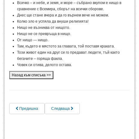
Всичко – и небе, и земя, и море – събрано вкупом е нищо в
Спомени за приятели
(4)
сравнение с Всемира, сборът на всички сборове.
Днес ще стане вчера и да го върнем вече не можем.
ПОЕЗИЯ
Колко зло е успяла да внуши религията!
Нищо не възниква от нищото.
Нищо не се превръща в нищо.
СТИХОВЕ
От нищо — нищо.
Там, където е мястото за главата, той поставя краката.
Любовни стихове
(505)
Този живот един на друг си го предават людете, тъй както
бегачите – горяща факла.
Стихове с видео
(28)
Човек си отива, делото остава.
Поезия - класика
(85)
Други стихове
(171)
Стихове за Баба Марта
(6)
Коледа и Нова Година
(7)
Предишна
Следваща
ОСМИ МАРТ
Стихове за Жената
(33)