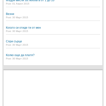
Мъдри мисли за любовта от 1 до 10
Post: 01 Април 2015
МИТОВЕ И ЛЕГЕНДИ
Везни
Post: 30 Март 2015
България
(45)
Гърция
(1)
Когато си отиде ти от мен
Post: 30 Март 2015
Италия
(1)
Спри сърце
Персия
(1)
Post: 30 Март 2015
Япония
(1)
Колко още да платя?
Post: 30 Март 2015
ПОЖЕЛАНИЯ
ПОЖЕЛАНИЯ
Рожден ден
(4)
Имен ден
(3)
Осми март
(11)
Баба Марта
(4)