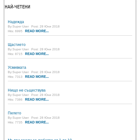
Стихове за Осми Март
(4)
НАЙ-ЧЕТЕНИ
Стихове за Мама
(16)
Надежда
ТЕКСТОВЕ
By:
Super User
Post: 28 Юни 2018
READ MORE...
Hits: 6995
ТЕКСТОВЕ
Щастието
By:
Super User
Post: 28 Юни 2018
READ MORE...
Hits: 8715
Истории
(10)
Разкази
(7)
Усмивката
By:
Super User
Post: 28 Юни 2018
Автори на Разкази
READ MORE...
Hits: 7313
Басни
(2)
Нищо не съществува
Автори на Басни
By:
Super User
Post: 28 Юни 2018
READ MORE...
Hits: 7386
ПРИКАЗКИ
Пилето
By:
Super User
Post: 28 Юни 2018
READ MORE...
Hits: 7735
Автори на приказки
Приказки на народите