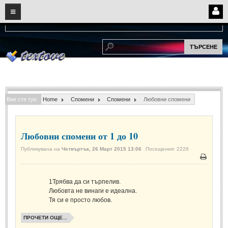
08
09
2026
Нови:
Надежда...
НАЧАЛО
ПОТРЕБИТЕЛСКИ СТРАНИЦИ
Страница за вход
Регистрация
Вие сте тук:
Home
Спомени
Спомени
Любовни спомени
Потребителски профил
Интелигентно търсене
Любовни спомени от 1 до 10
СПОМЕНИ
Публикувана на
Четвъртък, 26 Март 2015 13:06
Посещения: 2226
Печат
СПОМЕНИ
1
Трябва да си търпелив.
Любовта не винаги е идеална.
Забавни спомени
(11)
Тя си е просто любов.
Любовни спомени
(37)
ПРОЧЕТИ ОЩЕ...
Тъжни спомени
(19)