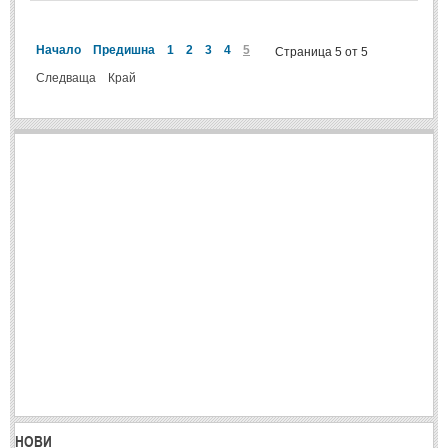
Спомени за приятели
(4)
Начало
Предишна
1
2
3
4
5
Страница 5 от 5
ПОЕЗИЯ
Следваща
Край
СТИХОВЕ
Любовни стихове
(505)
Стихове с видео
(28)
Поезия - класика
(85)
Други стихове
(171)
Стихове за Баба Марта
(6)
Коледа и Нова Година
(7)
ОСМИ МАРТ
Стихове за Жената
(33)
НОВИ